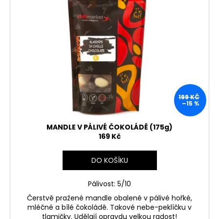
č
d
i
u
u
j
s
k
e
p
m
t
r
e
ů
o
d
KEYGOES:CHILI
u
ULTRA
199 KČ
k
PÁLIVÉ
–15 %
(MORUGA
t
SCORPION
ů
&
MANDLE V PÁLIVÉ ČOKOLÁDĚ (175g)
CAROLINA
169 Kč
REAPER)
+
ČERVENÁ
DO KOŠÍKU
KLÍČENKA
739
Pálivost: 5/10
Kč
Čerstvě pražené mandle obalené v pálivé hořké,
mléčné a bílé čokoládě. Takové nebe-peklíčku v
tlamičky. Udělají opravdu velkou radost!