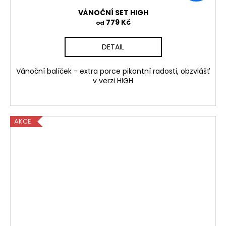
VÁNOČNÍ SET HIGH
779 Kč
od
DETAIL
Vánoční balíček - extra porce pikantní radosti, obzvlášť
v verzi HIGH
AKCE