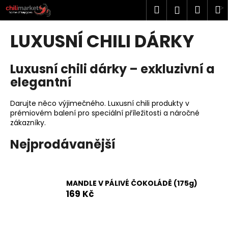
K
Přejít
Hledat
Náku
M
Přihlášen
na
o
obsah
Zpět
Zpět
košík
š
LUXUSNÍ CHILI DÁRKY
í
C
k
Luxusní chili dárky – exkluzivní a
o
elegantní
p
o
Darujte něco výjimečného. Luxusní chili produkty v
t
prémiovém balení pro speciální příležitosti a náročné
ř
zákazníky.
e
Nejprodávanější
b
u
j
MANDLE V PÁLIVÉ ČOKOLÁDĚ (175g)
e
169 Kč
t
e
n