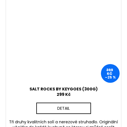
399
KČ
–25 %
SALT ROCKS BY KEYGOES (300G)
299 Kč
DETAIL
Tři druhy kvalitních solí a nerezové struhadlo. Originální