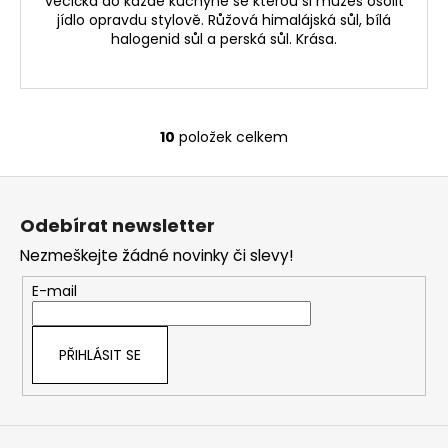
věcička do každé kuchyně se kterou si můžeš osolit
jídlo opravdu stylově. Růžová himalájská sůl, bílá
halogenid sůl a perská sůl. Krása.
10
položek celkem
O
v
Z
l
á
á
Odebírat newsletter
d
p
a
Nezmeškejte žádné novinky či slevy!
a
c
t
E-mail
í
í
p
r
PŘIHLÁSIT SE
v
k
y
v