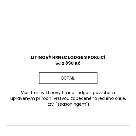
LITINOVÝ HRNEC LODGE S POKLICÍ
2 890 Kč
od
DETAIL
Všestranný litinový hrnec Lodge s povrchem
upraveným přírodní vrstvou zapečeného jedlého oleje,
tzv. "seasoningem"
!