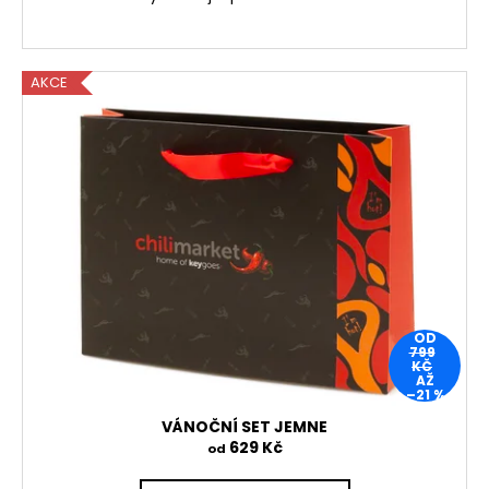
AKCE
OD
799
KČ
AŽ
–21 %
VÁNOČNÍ SET JEMNE
629 Kč
od