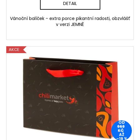
DETAIL
Vánoční balíček - extra porce pikantní radosti, obzvlášť
v verzi JEMNĚ
AKCE
OD
969
KČ
AŽ
–19 %