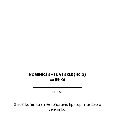
KOŘENÍCÍ SMĚS VE SKLE (40 G)
59 Kč
od
DETAIL
S naší kořenící směsí připravíš tip-top masíčko a
zeleninku.