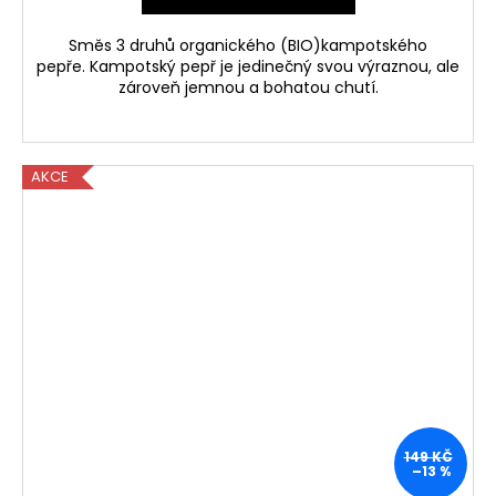
Směs 3 druhů organického (BIO)kampotského
pepře. Kampotský pepř je jedinečný svou výraznou, ale
zároveň jemnou a bohatou chutí.
AKCE
149 KČ
–13 %