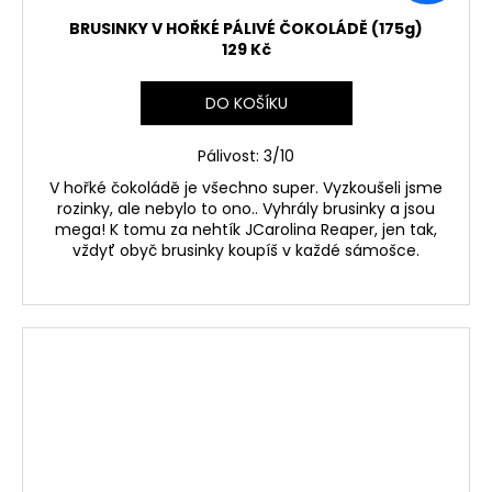
BRUSINKY V HOŘKÉ PÁLIVÉ ČOKOLÁDĚ (175g)
129 Kč
DO KOŠÍKU
Pálivost: 3/10
V hořké čokoládě je všechno super. Vyzkoušeli jsme
rozinky, ale nebylo to ono.. Vyhrály brusinky a jsou
mega! K tomu za nehtík JCarolina Reaper, jen tak,
vždyť obyč brusinky koupíš v každé sámošce.