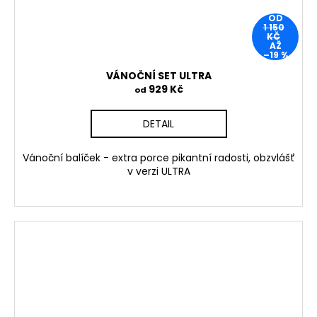
OD
1 150
KČ
AŽ
–19 %
VÁNOČNÍ SET ULTRA
929 Kč
od
DETAIL
Vánoční balíček - extra porce pikantní radosti, obzvlášť
v verzi ULTRA