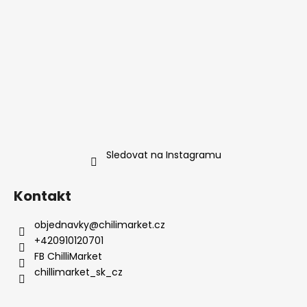
Sledovat na Instagramu
Kontakt
objednavky
@
chilimarket.cz
+420910120701
FB ChilliMarket
chillimarket_sk_cz