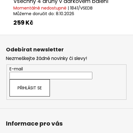
Všechny 4 druhy v dárkovém balení
Momentálně nedostupné
| 1841/VSEDB
Můžeme doručit do:
8.10.2026
259 Kč
Z
á
Odebírat newsletter
p
Nezmeškejte žádné novinky či slevy!
a
t
E-mail
í
PŘIHLÁSIT SE
Informace pro vás