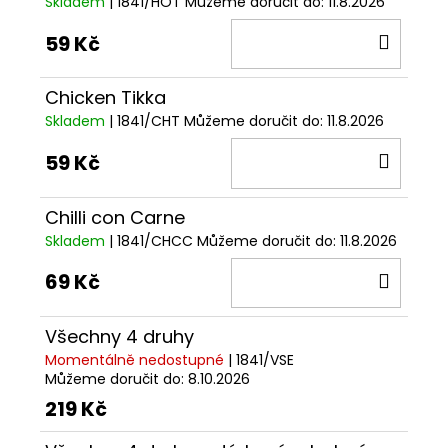
Skladem
| 1841/HOT
Můžeme doručit do:
11.8.2026
DO
59 Kč
KOŠÍ
Chicken Tikka
Skladem
| 1841/CHT
Můžeme doručit do:
11.8.2026
DO
59 Kč
KOŠÍ
Chilli con Carne
Skladem
| 1841/CHCC
Můžeme doručit do:
11.8.2026
DO
69 Kč
KOŠÍ
Všechny 4 druhy
Momentálně nedostupné
| 1841/VSE
Můžeme doručit do:
8.10.2026
219 Kč