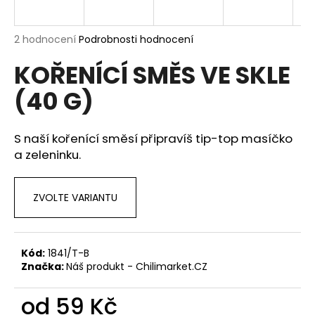
a
j
Průměrné
2 hodnocení
Podrobnosti hodnocení
í
hodnocení
KOŘENÍCÍ SMĚS VE SKLE
produktu
t
je
?
(40 G)
5,0
z
5
hvězdiček.
S naší kořenící směsí připravíš tip-top masíčko
a zeleninku.
HLEDAT
ZVOLTE VARIANTU
D
o
p
Kód:
1841/T-B
Značka:
Náš produkt - Chilimarket.CZ
o
r
od
59 Kč
u