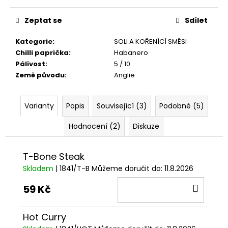
č
Měrná
u
cena:
Zeptat se
Sdílet
j
e
Kategorie
:
SOLI A KOŘENÍCÍ SMĚSI
m
Chilli paprička
:
Habanero
e
Pálivost
:
5 / 10
Země původu
:
Anglie
ASIJSKÝ
SRIRACHA
BOX
Varianty
Popis
Související (3)
Podobné (5)
580
Hodnocení (2)
Diskuze
Kč
T-Bone Steak
Skladem
| 1841/T-B
Můžeme doručit do:
11.8.2026
DO
59 Kč
KOŠÍ
Hot Curry