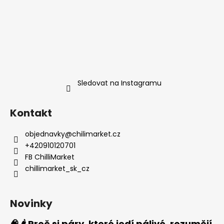
Sledovat na Instagramu
Kontakt
objednavky
@
chilimarket.cz
+420910120701
FB ChilliMarket
chillimarket_sk_cz
Novinky
🧠🌶️ Proč si páry, které jedí pálivé, rozumějí