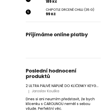
189 Kč
CHIPOTLE DRCENÉ CHILLI (35 G)
99 Kč
Přijímáme online platby
Poslední hodnocení
produktů
2 ULTRA PÁLIVÉ NÁPLNĚ DO KLÍČENKY KEYGOES (MORUGA SCORPION & CAROLINA REAPER)
Jaroslav Kouška
|
Hodnocení produktu je 5 z 5 hvězdiček.
Dnes si ani neumím představit, že bych
klícenku s CAROLINOU neměl s sebou
všude. Perfektní věc.