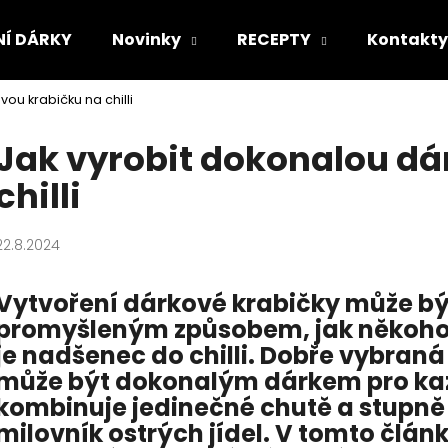
NÍ DÁRKY
Novinky
RECEPTY
Kontakty
ou krabičku na chilli
Co potřebujete najít?
Jak vyrobit dokonalou dá
chilli
HLEDAT
22.8.2024
Doporučujeme
Vytvoření dárkové krabičky může b
promyšleným způsobem, jak někoho
je nadšenec do chilli. Dobře vybraná 
může být dokonalým dárkem pro každ
kombinuje jedinečné chutě a stupně 
milovník ostrých jídel. V tomto člá
PÁRTY PACK "PÁLÍ MĚ HUBA"
ASIJSKÝ SRIRAC