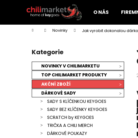
K
Přejít
na
o
O NÁS
FIREM
obsah
Zpět
Zpět
š
do
do
í
Domů
Novinky
Jak vyrobit dokonalou dárkov
k
obchodu
obchodu
P
o
Kategorie
Přeskočit
s
kategorie
t
NOVINKY V CHILIMARKETU
r
TOP CHILIMARKET PRODUKTY
a
AKČNÍ ZBOŽÍ
n
DÁRKOVÉ SADY
n
SADY S KLÍČENKOU KEYGOES
í
SADY BEZ KLÍČENKY KEYGOES
p
SCRATCH by KEYGOES
a
TRIČKA A CHILI MERCH
n
KEYGOES:CHILI ULTRA PÁLIVÉ (MORUGA
DÁRKOVÉ POUKAZY
e