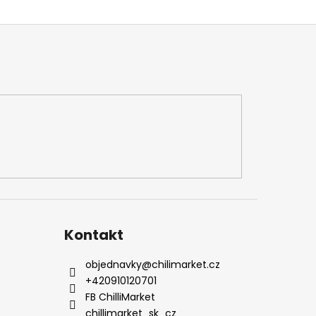
Kontakt
objednavky
@
chilimarket.cz
+420910120701
FB ChilliMarket
chillimarket_sk_cz