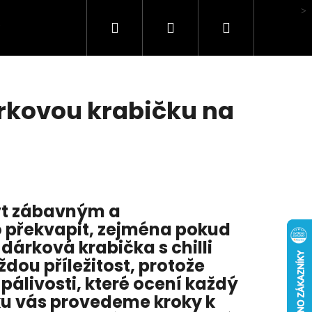
Hledat
Přihlášení
Nákupní
Hodnocení obchodu
košík
rkovou krabičku na
ýt zábavným a
 překvapit, zejména pokud
dárková krabička s chilli
ou příležitost, protože
pálivosti, které ocení každý
nku vás provedeme kroky k
HA BOX