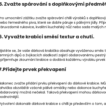
5. Zvažte spárování s doplňkovými předmě
Pro umocnění zážitku zvažte spárování chilli výrobků s doplňkový
nebo řemeslného piva, které se dobře páruje s pálivými jídly. Pří
žáruvzdorné rukavice, kvalitní kuchařský nůž nebo sada malých 
6. Vyvažte krabici směsí textur a chutí.
Ujistěte se, že vaše dárková krabička obsahuje vyváženou směs 
jemných dipů a žvýkacích sladkostí zajistí obdarovanému pestrý 
zpříjemňuje zkoumání krabice a dodává každému výrobku prvek 
7.Přidejte prvek překvapení
Nakonec zvažte přidání prvku překvapení do dárkové krabice. Může
lahvička obzvláště vzácné pálivé omáčky nebo dokonce kuchyňsk
obdarovaný možná nečekal. Taková překvapení mohou dárkovou k
hodnotnější.
Vytvoření dokonalé dárkové krabice s chilli je především o tom, a