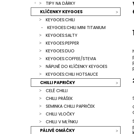
SCORPION & CAROLINA REAPER) +
TIPY NA DÁRKY
l
ČERVENÁ KLÍČENKA
KLÍČENKY KEYGOES
739 Kč
KEYGOES:CHILI
KEYGOES:CHILI MINI TITANIUM
KEYGOES:SALTY
KEYGOES:PEPPER
KEYGOES:DUO
KEYGOES:COFFEE/STEVIA
NÁPLNĚ DO KLÍČENKY KEYGOES
KEYGOES:CHILI HOTSAUCE
CHILLI PAPRIČKY
CELÉ CHILLI
CHILLI PRÁŠEK
SEMINKA CHILLI PAPRIČEK
CHILLI VLOČKY
CHILLI V MLÝNKU
PÁLIVÉ OMÁČKY