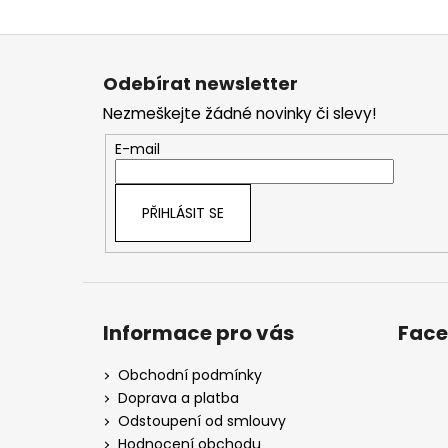
Z
á
Odebírat newsletter
p
Nezmeškejte žádné novinky či slevy!
a
t
E-mail
í
PŘIHLÁSIT SE
Informace pro vás
Fac
Obchodní podmínky
Doprava a platba
Odstoupení od smlouvy
Hodnocení obchodu