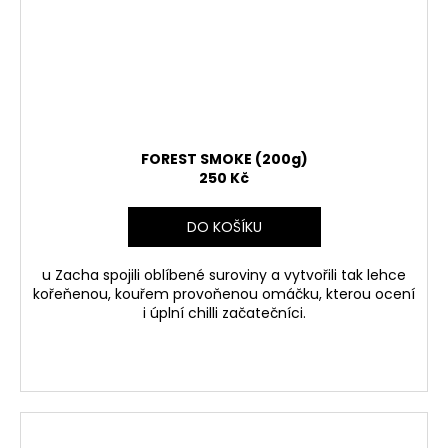
FOREST SMOKE (200g)
250 Kč
DO KOŠÍKU
u Zacha spojili oblíbené suroviny a vytvořili tak lehce
kořeňenou, kouřem provoňenou omáčku, kterou ocení
i úplní chilli začatečníci.