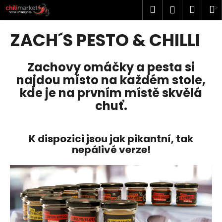
K
Přejít
Hledat
Náku
M
Přihlášen
na
o
obsah
Zpět
Zpět
košík
š
ZACH´S PESTO & CHILLI
í
C
k
Zachovy omáčky a pesta si
o
najdou místo na každém stole,
p
kde je na prvním místě skvělá
o
chuť.
t
ř
e
K dispozici jsou jak pikantní, tak
b
nepálivé verze!
u
j
e
t
e
n