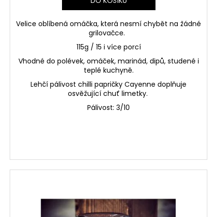
DO KOŠÍKU
Velice oblíbená omáčka, která nesmí chybět na žádné
grilovačce.
115g / 15 i více porcí
Vhodné do polévek, omáček, marinád, dipů, studené i
teplé kuchyně.
Lehčí pálivost chilli papričky Cayenne doplňuje
osvěžující chuť limetky
.
Pálivost: 3/10