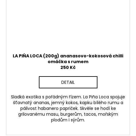
LA PIŇA LOCA (200g) ananasovo-kokosová chilli
omáčka s rumem
250 Kč
DETAIL
Sladká exotika s pořádným řízem. La Piña Loca spojuje
šťavnatý ananas, jemný kokos, kapku bílého rumu a
pálivost habanero papriček. Skvěle se hodí ke
grilovanému masu, burgerům, tacos, mořským
plodům i sýrům.