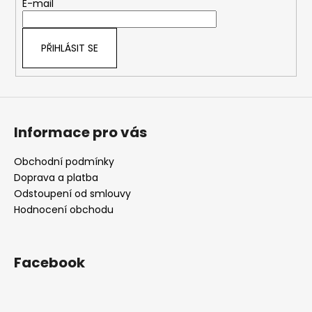
t
E-mail
v
í
k
y
PŘIHLÁSIT SE
v
ý
p
i
s
Informace pro vás
u
Obchodní podmínky
Doprava a platba
Odstoupení od smlouvy
Hodnocení obchodu
Facebook