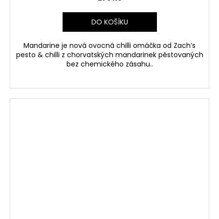
DO KOŠÍKU
Mandarine je nová ovocná chilli omáčka od Zach’s
pesto & chilli
z chorvatských mandarinek pěstovaných
bez chemického zásahu.
.