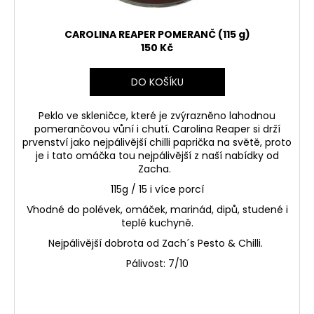
t
ů
CAROLINA REAPER POMERANČ (115 g)
150 Kč
DO KOŠÍKU
Peklo ve skleničce, které je zvýrazněno lahodnou
pomerančovou vůní i chutí. Carolina Reaper si drží
prvenství jako nejpálivější chilli paprička na světě, proto
je i tato omáčka tou nejpálivější z naší nabídky od
Zacha.
115g / 15 i více porcí
Vhodné do polévek, omáček, marinád, dipů, studené i
teplé kuchyně.
Nejpálivější dobrota od Zach´s Pesto & Chilli.
Pálivost: 7/10