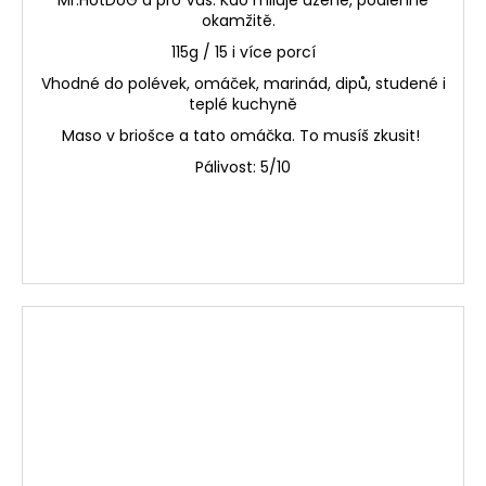
Mr.HotDoG a pro Vás. Kdo miluje uzené, podlehne
okamžitě.
115g / 15 i více porcí
Vhodné do polévek, omáček, marinád, dipů, studené i
teplé kuchyně
Maso v briošce a tato omáčka. To musíš zkusit!
Pálivost: 5/10