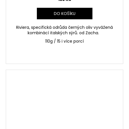
DO KOŠÍKU
Riviera, specifická odrůda černých oliv vyvážená
kombinácí italských sýrů.
od Zacha.
110g / 15 i více porcí