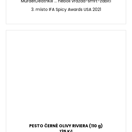
MurderDeathKill ... neboli vražda-smrt-zabití
3. místo IFA Spicy Awards USA 2021
PESTO ČERNÉ OLIVY RIVIERA (110 g)
135 Kč