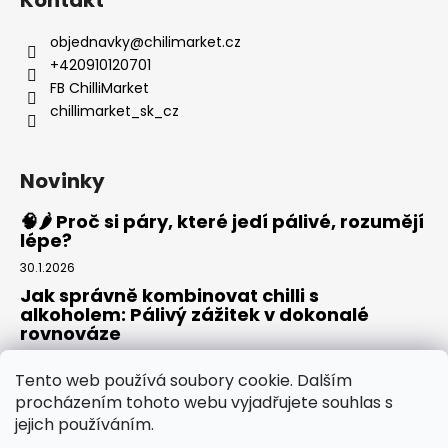
objednavky
@
chilimarket.cz
+420910120701
FB ChilliMarket
chillimarket_sk_cz
Novinky
🧠🌶️ Proč si páry, které jedí pálivé, rozumějí
lépe?
30.1.2026
Jak správně kombinovat chilli s
alkoholem: Pálivý zážitek v dokonalé
rovnováze
20.8.2025
Tento web používá soubory cookie. Dalším
Rajská omáčka: Domácí základ pro pizzu,
procházením tohoto webu vyjadřujete souhlas s
těstoviny i omáčky
jejich používáním.
30.7.2025