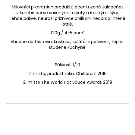
Milovníci pikantních produktú ocení uzené Jalapeňos
v kombinaci se sušenými rajčaty a italskými sýry.
Lehce pálivé, neurazí přiznivce chilli ani neodradí méně
otrlé.
120g / 4-5 porcí
Vhodné do těstovin, kuskusu, salátů, s pečivem, teplé i
studené kuchyně.
Pálivost: 1/10
2. místo, produkt roku, Chillibraní 2016
2. místo The World Hot Sauce Awards 2019