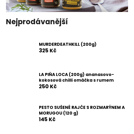
a
j
Nejprodávanější
í
t
?
MURDERDEATHKILL (200g)
325 Kč
HLEDAT
LA PIŇA LOCA (200g) ananasovo-
kokosová chilli omáčka s rumem
250 Kč
D
o
PESTO SUŠENÉ RAJČE S ROZMARÝNEM A
p
MORUGOU (120 g)
o
145 Kč
r
u