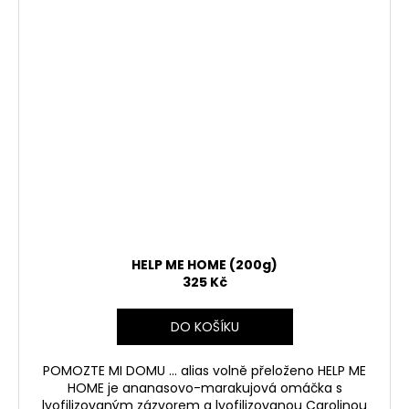
HELP ME HOME (200g)
325 Kč
DO KOŠÍKU
POMOZTE MI DOMU
... alias volně přeloženo HELP ME
HOME je ananasovo-marakujová omáčka s
lyofilizovaným zázvorem a lyofilizovanou Carolinou