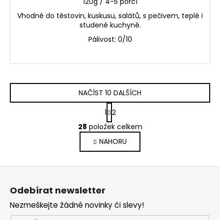
120g / 4-5 porcí
Vhodné do těstovin, kuskusu, salátů, s pečivem, teplé i
studené kuchyně.
Pálivost: 0/10
NAČÍST 10 DALŠÍCH
S
1
2
t
O
r
28
položek celkem
v
á
NAHORU
l
n
k
á
o
d
Z
v
a
á
á
c
Odebírat newsletter
n
p
í
í
Nezmeškejte žádné novinky či slevy!
p
a
r