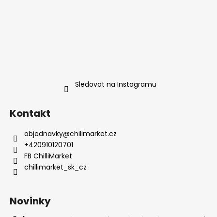
Sledovat na Instagramu
Kontakt
objednavky
@
chilimarket.cz
+420910120701
FB ChilliMarket
chillimarket_sk_cz
Novinky