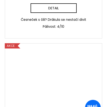
DETAIL
Česneček s čili? Drákula se nestačí divit
Pálivost: 4/10
AKCE
159 KČ