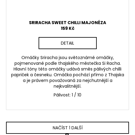
SRIRACHA SWEET CHILLI MAJONÉZA
159 Kč
DETAIL
Omáčky Sriracha jsou světoznámé omáčky,
pojmenované podle thajského městečka Si Racha.
Hlavní tóny této omáčky udává směs pálivých chilli
papriček a česneku. Omáčka pochází přímo z Thajska
a je právem považovaná za nejchutnější a
nejkvalitnější.
Pálivost:
1 / 10
NAČÍST 1 DALŠÍ