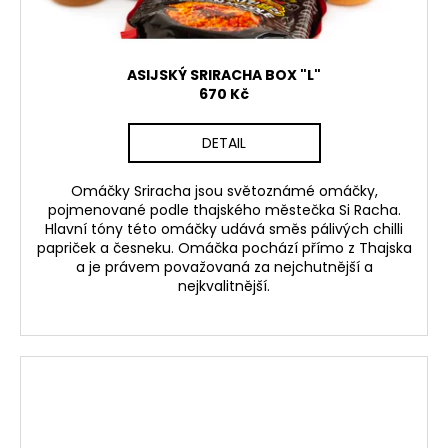
ASIJSKÝ SRIRACHA BOX "L"
670 Kč
DETAIL
Omáčky Sriracha jsou světoznámé omáčky,
pojmenované podle thajského městečka Si Racha.
Hlavní tóny této omáčky udává směs pálivých chilli
papriček a česneku. Omáčka pochází přímo z Thajska
a je právem považovaná za nejchutnější a
nejkvalitnější.