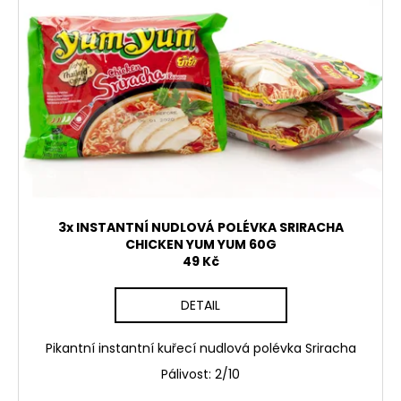
č
d
i
u
u
s
j
k
p
e
t
m
r
ů
e
o
d
u
PÁRTY
PACK
k
"PÁLÍ
t
MĚ
HUBA"
ů
3x INSTANTNÍ NUDLOVÁ POLÉVKA SRIRACHA
245
CHICKEN YUM YUM 60G
Kč
49 Kč
Původně:
265
Kč
DETAIL
Pikantní instantní kuřecí nudlová polévka Sriracha
Pálivost: 2/10