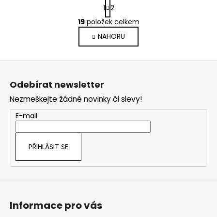
S
1
2
t
O
r
19
položek celkem
v
á
NAHORU
l
n
k
á
o
d
Z
v
a
á
á
c
Odebírat newsletter
n
p
í
í
Nezmeškejte žádné novinky či slevy!
p
a
r
t
E-mail
v
í
k
y
PŘIHLÁSIT SE
v
ý
p
i
s
Informace pro vás
u