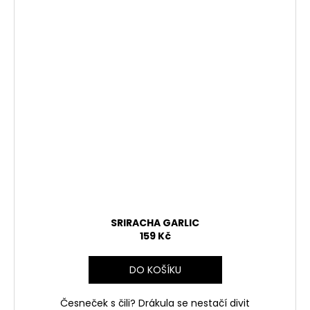
SRIRACHA GARLIC
159 Kč
DO KOŠÍKU
Česneček s čili? Drákula se nestačí divit