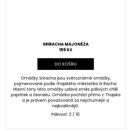
SRIRACHA MAJONÉZA
159 Kč
DO KOŠÍKU
Omáčky Sriracha jsou světoznámé omáčky,
pojmenované podle thajského městečka Si Racha.
Hlavní tóny této omáčky udává směs pálivých chilli
papriček a česneku. Omáčka pochází přímo z Thajska
a je právem považovaná za nejchutnější a
nejkvalitnější.
Pálivost:
2 / 10