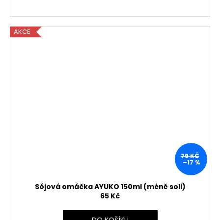
AKCE
79 KČ
–17 %
Sójová omáčka AYUKO 150ml (méně soli)
65 Kč
DO KOŠÍKU