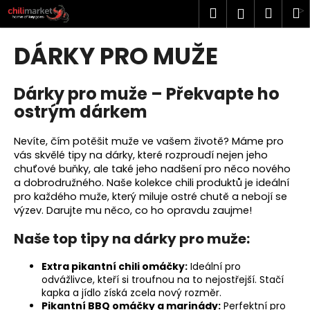
K
Přejít
Hledat
Náku
M
Přihlášen
na
o
obsah
Zpět
Zpět
košík
š
DÁRKY PRO MUŽE
í
C
k
Dárky pro muže – Překvapte ho
o
ostrým dárkem
p
o
Nevíte, čím potěšit muže ve vašem životě? Máme pro
t
vás skvělé tipy na dárky, které rozproudí nejen jeho
ř
chuťové buňky, ale také jeho nadšení pro něco nového
e
a dobrodružného. Naše kolekce chili produktů je ideální
pro každého muže, který miluje ostré chutě a nebojí se
b
výzev. Darujte mu něco, co ho opravdu zaujme!
u
j
Naše top tipy na dárky pro muže:
e
Extra pikantní chili omáčky:
Ideální pro
t
odvážlivce, kteří si troufnou na to nejostřejší. Stačí
e
kapka a jídlo získá zcela nový rozměr.
n
Pikantní BBQ omáčky a marinády:
Perfektní pro