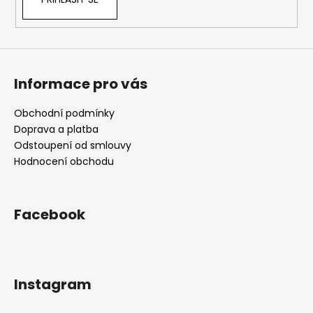
v
k
y
v
ý
Informace pro vás
p
i
s
Obchodní podmínky
u
Doprava a platba
Odstoupení od smlouvy
Hodnocení obchodu
Facebook
Instagram