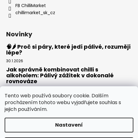
FB ChilliMarket
chillimarket_sk_cz
Novinky
🧠🌶️ Proč si páry, které jedí pálivé, rozumějí
lépe?
30.1.2026
Jak správně kombinovat chilli s
alkoholem: Pálivý zážitek v dokonalé
rovnováze
20.8.2025
Tento web používá soubory cookie. Dalším
Rajská omáčka: Domácí základ pro pizzu,
procházením tohoto webu vyjadřujete souhlas s
těstoviny i omáčky
jejich používáním.
30.7.2025
Nastavení
Vytvořil Shoptet