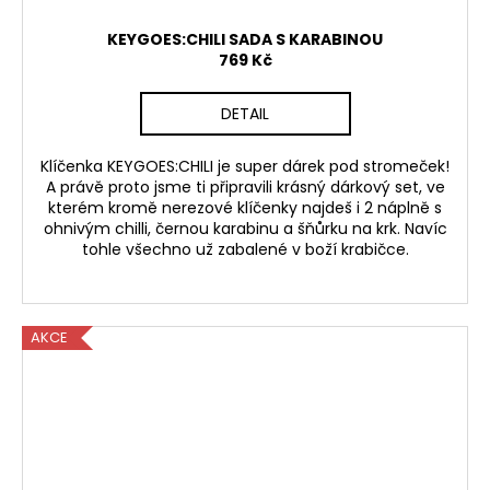
KEYGOES:CHILI SADA S KARABINOU
769 Kč
DETAIL
Klíčenka KEYGOES:CHILI je super dárek pod stromeček!
A právě proto jsme ti připravili krásný dárkový set, ve
kterém kromě nerezové klíčenky najdeš i 2 náplně s
ohnivým chilli, černou karabinu a šňůrku na krk. Navíc
tohle všechno už zabalené v boží krabičce.
AKCE