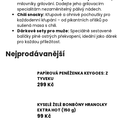
milovníky grilování. Dodejte jeho grilovacím
a
specialitám nezaměnitelný pálivý nádech.
j
Chili snacky:
Křupavé a ohnivé pochoutky pro
každodenní křupání – od pikantních oříšků po
í
sušená masa s chili.
t
Dárkové sety pro muže:
Speciálně sestavené
?
balíčky plné ostrých překvapení, ideální jako dárek
pro každou příležitost.
Nejprodávanější
HLEDAT
PAPÍROVÁ PENĚŽENKA KEYGOES: Z
TYVEKU
299 Kč
D
o
p
KYSELÉ ŽELÉ BONBÓNY HRANOLKY
o
EXTRA HOT (150 g)
r
99 Kč
u