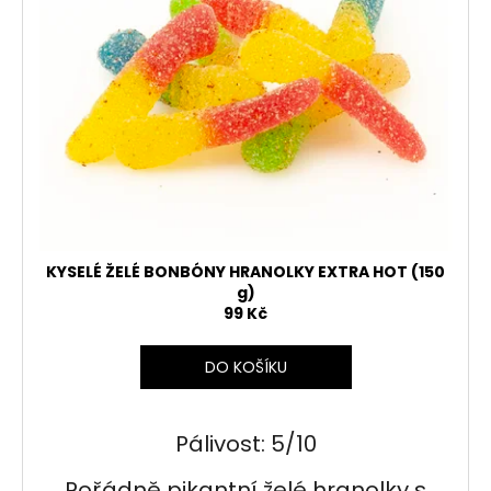
KYSELÉ ŽELÉ BONBÓNY HRANOLKY EXTRA HOT (150
g)
99 Kč
DO KOŠÍKU
Pálivost: 5/10
Pořádně pikantní želé hranolky s