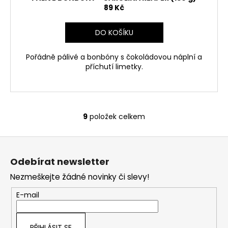
89 Kč
DO KOŠÍKU
Pořádně pálivé a bonbóny s čokoládovou náplní a
příchutí limetky.
9
položek celkem
O
v
Z
l
á
á
Odebírat newsletter
d
p
a
Nezmeškejte žádné novinky či slevy!
a
c
t
E-mail
í
í
p
r
PŘIHLÁSIT SE