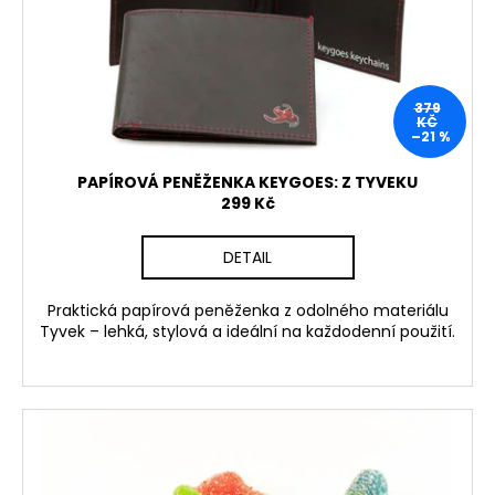
r
ů
o
d
u
379
k
KČ
–21 %
t
ů
PAPÍROVÁ PENĚŽENKA KEYGOES: Z TYVEKU
299 Kč
DETAIL
Praktická papírová peněženka z odolného materiálu
Tyvek – lehká, stylová a ideální na každodenní použití
.