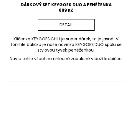
DÁRKOVÝ SET KEYGOES:DUO A PENĚŽENKA
899 Kč
DETAIL
Klíčenka KEYGOES:CHILI je super dárek, to je jasné! V
tomhle balíčku je naše novinka KEYGOES:DUO spolu se
stylovou tyvek peněženkou.
Navíc tohle všechno úhledně zabalené v boží krabičce.