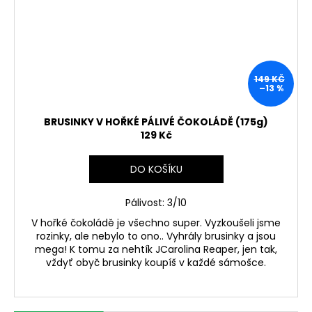
149 KČ
–13 %
BRUSINKY V HOŘKÉ PÁLIVÉ ČOKOLÁDĚ (175g)
129 Kč
DO KOŠÍKU
Pálivost: 3/10
V hořké čokoládě je všechno super. Vyzkoušeli jsme
rozinky, ale nebylo to ono.. Vyhrály brusinky a jsou
mega! K tomu za nehtík JCarolina Reaper, jen tak,
vždyť obyč brusinky koupíš v každé sámošce.