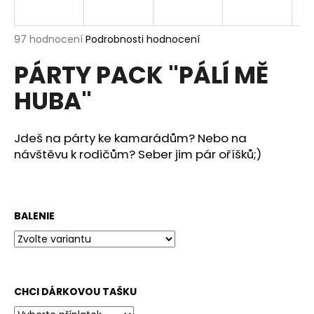
a
j
Průměrné
97 hodnocení
Podrobnosti hodnocení
í
hodnocení
PÁRTY PACK "PÁLÍ MĚ
produktu
t
je
?
HUBA"
4,4
z
5
hvězdiček.
Jdeš na párty ke kamarádům? Nebo na
návštěvu k rodičům? Seber jim pár oříšků;)
HLEDAT
BALENIE
D
o
p
o
r
CHCI DÁRKOVOU TAŠKU
u