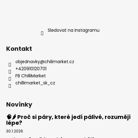
Sledovat na Instagramu
Kontakt
objednavky
@
chilimarket.cz
+420910120701
FB ChilliMarket
chillimarket_sk_cz
Novinky
🧠🌶️ Proč si páry, které jedí pálivé, rozumějí
lépe?
30.1.2026