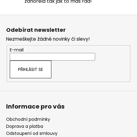
zahořela tak jak to máš rád!
Z
á
Odebírat newsletter
p
Nezmeškejte žádné novinky či slevy!
a
t
E-mail
í
PŘIHLÁSIT SE
Informace pro vás
Obchodní podmínky
Doprava a platba
Odstoupení od smlouvy