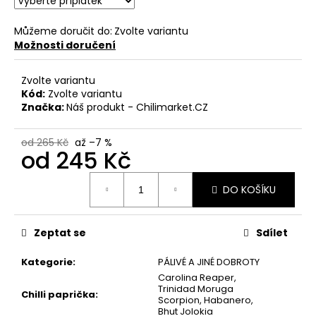
č
u
j
Můžeme doručit do:
Zvolte variantu
Možnosti doručení
e
m
e
Zvolte variantu
Kód:
Zvolte variantu
Značka:
Náš produkt - Chilimarket.CZ
HABANERO
RED
od 265 Kč
až –7 %
MASH
od
245 Kč
(100
ML)
Měrná
89
DO KOŠÍKU
cena:
Kč
Původně:
109
Zeptat se
Sdílet
Kč
Kategorie
:
PÁLIVÉ A JINÉ DOBROTY
Carolina Reaper
,
Trinidad Moruga
Chilli paprička
:
Scorpion
,
Habanero
,
Bhut Jolokia