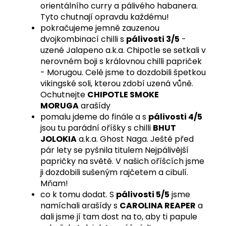
orientálního curry a pálivého habanera.
Tyto chutnají opravdu každému!
pokračujeme jemně zauzenou
dvojkombinací chilli s
pálivosti 3/5
-
uzené Jalapeno a.k.a. Chipotle se setkali v
nerovném boji s královnou chilli papriček
- Morugou. Celé jsme to dozdobili špetkou
vikingské soli, kterou zdobí uzená vůně.
Ochutnejte
CHIPOTLE SMOKE
MORUGA
arašídy
pomalu jdeme do finále a s
pálivosti 4/5
jsou tu parádní oříšky s chilli
BHUT
JOLOKIA
a.k.a. Ghost Naga. Ještě před
pár lety se pyšnila titulem Nejpálivější
papričky na světě. V našich oříšcích jsme
ji dozdobili sušeným rajčetem a cibulí.
Mňam!
co k tomu dodat. S
pálivosti 5/5
jsme
namíchali arašídy s
CAROLINA REAPER
a
dali jsme jí tam dost na to, aby ti papule