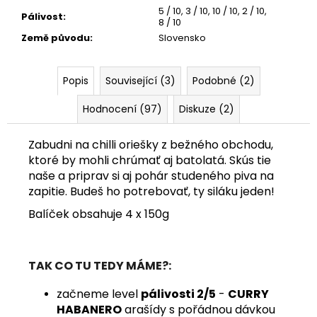
5 / 10
,
3 / 10
,
10 / 10
,
2 / 10
,
Pálivost
:
8 / 10
Země původu
:
Slovensko
Popis
Související (3)
Podobné (2)
Hodnocení (97)
Diskuze (2)
Zabudni na chilli oriešky z bežného obchodu,
ktoré by mohli chrúmať aj batolatá. Skús tie
naše a priprav si aj pohár studeného piva na
zapitie. Budeš ho potrebovať, ty siláku jeden!
Balíček obsahuje 4 x 150g
TAK CO TU TEDY MÁME?:
začneme level
pálivosti 2/5
-
CURRY
HABANERO
arašídy s pořádnou dávkou