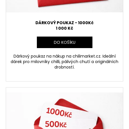
č
k
u
j
t
e
ů
DÁRKOVÝ POUKAZ - 1000Kč
m
1 000 Kč
e
DO KOŠÍKU
CAROLINA
REAPER
Dárkový poukaz na nákup na chilimarket.cz. Ideální
MASH
dárek pro milovníky chilli, pálivých chutí a originálních
(100
drobností.
ML)
189
Kč
Původně:
219
Kč