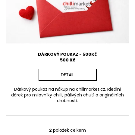
DÁRKOVÝ POUKAZ - 500Kč
500 Kč
DETAIL
Dárkový poukaz na nákup na chilimarket.cz. Ideální
dárek pro milovníky chilli, pálivých chutí a originálních
drobností.
2
položek celkem
O