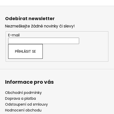
v
Z
l
á
á
Odebírat newsletter
d
p
a
Nezmeškejte žádné novinky či slevy!
a
c
t
E-mail
í
í
p
r
PŘIHLÁSIT SE
v
k
y
v
ý
Informace pro vás
p
i
s
Obchodní podmínky
u
Doprava a platba
Odstoupení od smlouvy
Hodnocení obchodu