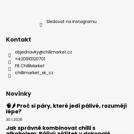
Sledovat na Instagramu
Kontakt
objednavky
@
chilimarket.cz
+420910120701
FB ChilliMarket
chillimarket_sk_cz
Novinky
🧠🌶️ Proč si páry, které jedí pálivé, rozumějí
lépe?
30.1.2026
Jak správně kombinovat chilli s
alkoholem: Pálivý zážitek v dokonalé