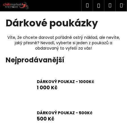
K
Přejít
Hledat
Náku
M
Přihlášen
na
o
obsah
Zpět
Zpět
košík
š
Dárkové poukázky
í
C
k
o
Víte, že chcete darovat pořádně ostrý náklad, ale nevíte,
jaký přesně? Nevadí, vyberte si jeden z poukazů a
p
obdarovaný to vyřeší za vás!
o
Nejprodávanější
t
ř
e
b
DÁRKOVÝ POUKAZ - 1000Kč
1 000 Kč
u
j
e
t
DÁRKOVÝ POUKAZ - 500Kč
e
500 Kč
n