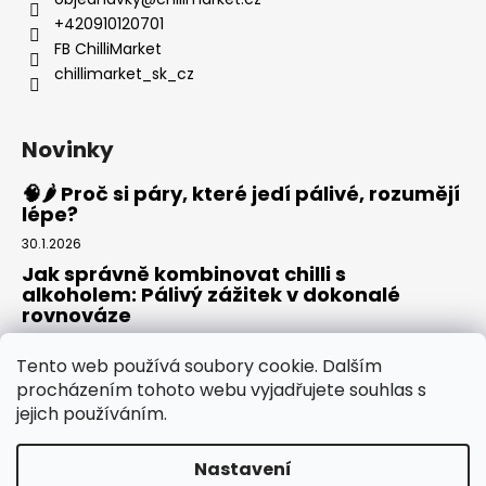
+420910120701
FB ChilliMarket
chillimarket_sk_cz
Novinky
🧠🌶️ Proč si páry, které jedí pálivé, rozumějí
lépe?
30.1.2026
Jak správně kombinovat chilli s
alkoholem: Pálivý zážitek v dokonalé
rovnováze
20.8.2025
Tento web používá soubory cookie. Dalším
Rajská omáčka: Domácí základ pro pizzu,
procházením tohoto webu vyjadřujete souhlas s
těstoviny i omáčky
jejich používáním.
30.7.2025
Nastavení