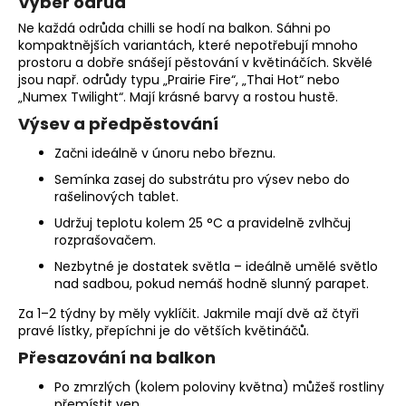
Výběr odrůd
a
Ne každá odrůda chilli se hodí na balkon. Sáhni po
j
kompaktnějších variantách, které nepotřebují mnoho
prostoru a dobře snášejí pěstování v květináčích. Skvělé
í
jsou např. odrůdy typu „Prairie Fire“, „Thai Hot“ nebo
t
„Numex Twilight“. Mají krásné barvy a rostou hustě.
?
Výsev a předpěstování
Začni ideálně v únoru nebo březnu.
Semínka zasej do substrátu pro výsev nebo do
rašelinových tablet.
HLEDAT
Udržuj teplotu kolem 25 °C a pravidelně zvlhčuj
rozprašovačem.
Nezbytné je dostatek světla – ideálně umělé světlo
nad sadbou, pokud nemáš hodně slunný parapet.
D
o
Za 1–2 týdny by měly vyklíčit. Jakmile mají dvě až čtyři
p
pravé lístky, přepíchni je do větších květináčů.
o
Přesazování na balkon
r
u
Po zmrzlých (kolem poloviny května) můžeš rostliny
přemístit ven.