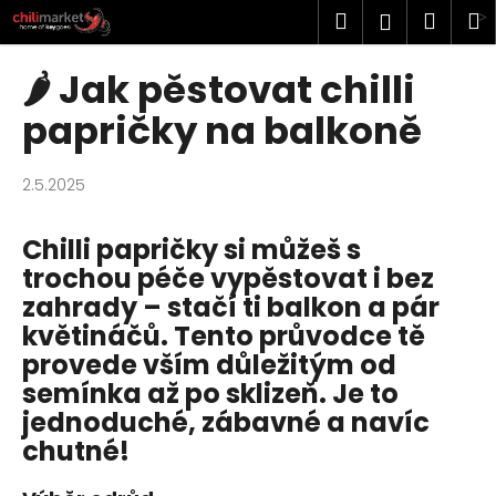
K
Přejít
Hledat
Náku
M
Přihlášen
na
o
obsah
Zpět
Zpět
košík
š
🌶️ Jak pěstovat chilli
í
C
papričky na balkoně
k
o
p
2.5.2025
o
t
Chilli papričky si můžeš s
ř
trochou péče vypěstovat i bez
e
zahrady – stačí ti balkon a pár
b
květináčů. Tento průvodce tě
u
provede vším důležitým od
j
semínka až po sklizeň. Je to
e
jednoduché, zábavné a navíc
t
chutné!
e
n