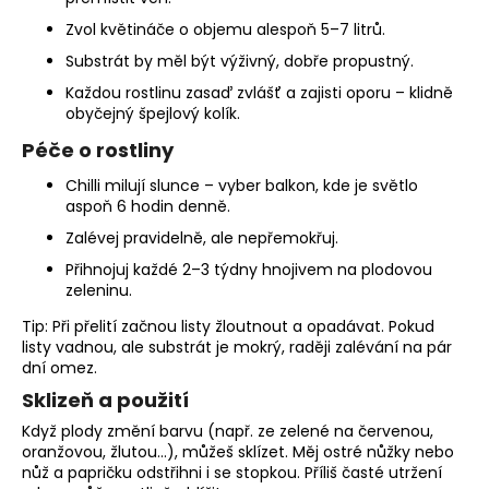
č
u
Zvol květináče o objemu alespoň 5–7 litrů.
j
Substrát by měl být výživný, dobře propustný.
e
Každou rostlinu zasaď zvlášť a zajisti oporu – klidně
m
obyčejný špejlový kolík.
e
Péče o rostliny
PÁRTY
Chilli milují slunce – vyber balkon, kde je světlo
PACK
aspoň 6 hodin denně.
"PÁLÍ
Zalévej pravidelně, ale nepřemokřuj.
MĚ
HUBA"
Přihnojuj každé 2–3 týdny hnojivem na plodovou
245
zeleninu.
Kč
Původně:
Tip: Při přelití začnou listy žloutnout a opadávat. Pokud
265
listy vadnou, ale substrát je mokrý, raději zalévání na pár
Kč
dní omez.
Sklizeň a použití
Když plody změní barvu (např. ze zelené na červenou,
oranžovou, žlutou...), můžeš sklízet. Měj ostré nůžky nebo
nůž a papričku odstřihni i se stopkou. Příliš časté utržení