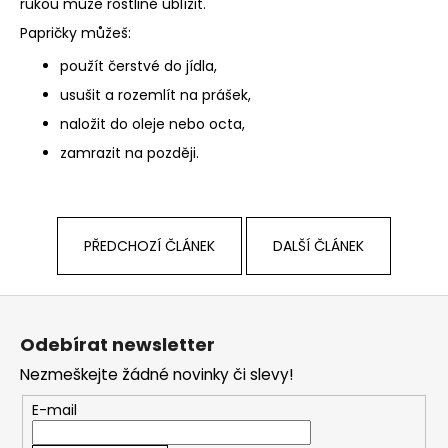
rukou může rostlině ublížit.
Papričky můžeš:
použít čerstvé do jídla,
usušit a rozemlít na
prášek
,
naložit do oleje nebo octa,
zamrazit na později.
PŘEDCHOZÍ ČLÁNEK
DALŠÍ ČLÁNEK
Z
á
Odebírat newsletter
p
Nezmeškejte žádné novinky či slevy!
a
t
E-mail
í