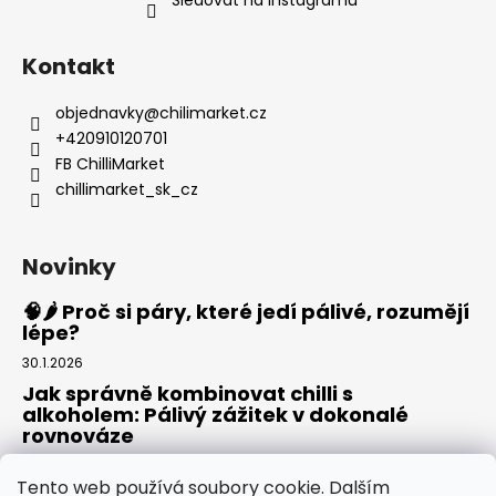
Kontakt
objednavky
@
chilimarket.cz
+420910120701
FB ChilliMarket
chillimarket_sk_cz
Novinky
🧠🌶️ Proč si páry, které jedí pálivé, rozumějí
lépe?
30.1.2026
Jak správně kombinovat chilli s
alkoholem: Pálivý zážitek v dokonalé
rovnováze
20.8.2025
Tento web používá soubory cookie. Dalším