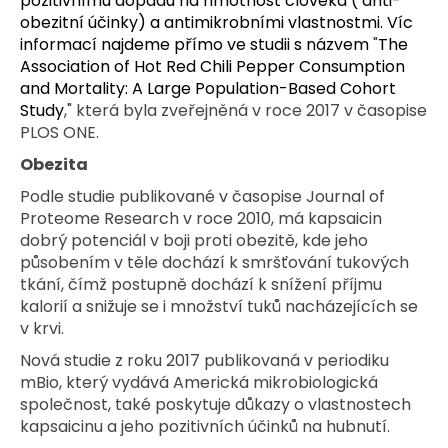
č
pozitivnímu dopadu na hmotnost člověka ( anti-
u
obezitní účinky) a antimikrobními vlastnostmi. Víc
j
informací najdeme přímo ve studii s názvem
"
The
e
Association of Hot Red Chili Pepper Consumption
m
and Mortality: A Large Population-Based Cohort
e
Study
,"
která byla zveřejněná v roce 2017 v časopise
PLOS ONE.
Obezita
ASIJSKÝ
SRIRACHA
Podle studie publikované v časopise Journal of
BOX
Proteome Research v roce 2010, má kapsaicin
580
dobrý potenciál v boji proti obezitě, kde jeho
Kč
působením v těle dochází k smršťování tukových
tkání, čímž postupně dochází k snížení příjmu
kalorií a snižuje se i množství tuků nacházejících se
v krvi.
Nová studie z roku 2017 publikovaná v periodiku
mBio, který vydává Americká mikrobiologická
společnost, také poskytuje důkazy o vlastnostech
kapsaicinu a jeho pozitivních účinků na hubnutí.