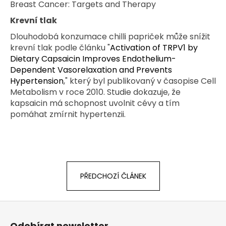
Breast Cancer: Targets and Therapy
Krevní tlak
Dlouhodobá konzumace chilli papriček může snížit
krevní tlak podle článku
"
Activation of TRPV1 by
Dietary Capsaicin Improves Endothelium-
Dependent Vasorelaxation and Prevents
Hypertension
,"
který byl publikovaný v časopise Cell
Metabolism v roce 2010. Studie dokazuje, že
kapsaicin má schopnost uvolnit cévy a tím
pomáhat zmírnit hypertenzii.
PŘEDCHOZÍ ČLÁNEK
Z
á
Odebírat newsletter