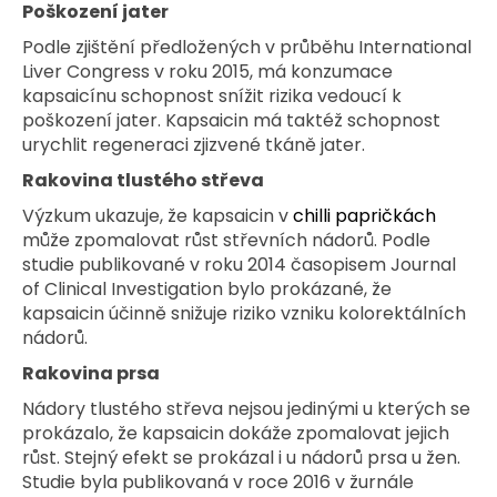
Poškození jater
Podle zjištění předložených v průběhu International
Liver Congress v roku 2015, má konzumace
kapsaicínu schopnost snížit rizika vedoucí k
poškození jater. Kapsaicin má taktéž schopnost
urychlit regeneraci zjizvené tkáně jater.
Rakovina tlustého střeva
Výzkum ukazuje, že kapsaicin v
chilli papričkách
může zpomalovat růst střevních nádorů. Podle
studie publikované v roku 2014 časopisem Journal
of Clinical Investigation bylo prokázané, že
kapsaicin účinně snižuje riziko vzniku kolorektálních
nádorů.
Rakovina prsa
Nádory tlustého střeva nejsou jedinými u kterých se
prokázalo, že kapsaicin dokáže zpomalovat jejich
růst. Stejný efekt se prokázal i u nádorů prsa u žen.
Studie byla publikovaná v roce 2016 v žurnále