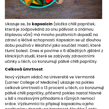
a
j
í
t
Ukazuje se, že
kapsaicin
(složka chilli papriček,
která je zodpovědná za onu pálivost a známou
?
štiplavou vůni) má mnoho pozitivních dopadů na
zdraví a léčivé schopnosti. Kapsaicin se už dlouhou
dobu používá v lékařství jako součást mastí, které
tlumí bolest. Dnes si povíme o 6 důležitých zjištění z
klinických studií, které se zabývaly zdravotními
HLEDAT
učinky u těch, co konzumují pálivé chilli papričky.
Celková úmrtnost
D
Nový výzkum vědců na Universitě ve Vermontě
o
(Larner College of Medicine) ukazuje na pokles
p
celkové úmrtnosti o 13 procent u těch, co konzumují
o
pálivé chilli papričky, přičemž pokles nastal hlavně
r
u lidí s mozkovými přihodami a různých nemocí
u
srdce. Výzkumníci to připisují kapsaicinu a jeho