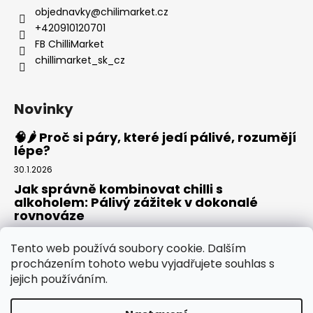
objednavky
@
chilimarket.cz
+420910120701
FB ChilliMarket
chillimarket_sk_cz
Novinky
🧠🌶️ Proč si páry, které jedí pálivé, rozumějí
lépe?
30.1.2026
Jak správně kombinovat chilli s
alkoholem: Pálivý zážitek v dokonalé
rovnováze
20.8.2025
Tento web používá soubory cookie. Dalším
Rajská omáčka: Domácí základ pro pizzu,
procházením tohoto webu vyjadřujete souhlas s
těstoviny i omáčky
jejich používáním.
30.7.2025