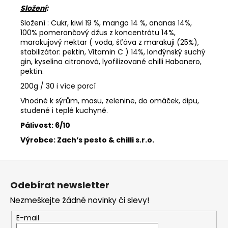
Složení
:
Složení : Cukr, kiwi 19 %, mango 14 %, ananas 14%,
100% pomerančový džus z koncentrátu 14%,
marakujový nektar ( voda, šťáva z marakuji (25%),
stabilizátor: pektin, Vitamin C ) 14%, londýnský suchý
gin, kyselina citronová, lyofilizované chilli Habanero,
pektin.
200g / 30 i více porcí
Vhodné k sýrům, masu, zelenine, do omáček, dipu,
studené i teplé kuchyně.
Pálivost: 6/10
Výrobce:
Zach’s pesto & chilli s.r.o.
Z
á
Odebírat newsletter
p
Nezmeškejte žádné novinky či slevy!
a
t
E-mail