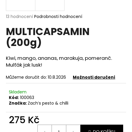
a
j
Průměrné
13 hodnocení
Podrobnosti hodnocení
í
hodnocení
MULTICAPSAMIN
produktu
t
je
?
(200g)
4,9
z
5
hvězdiček.
Kiwi, mango, ananas, marakuja, pomeranč.
Mulťák jak lusk!
HLEDAT
Můžeme doručit do:
10.8.2026
Možnosti doručení
Skladem
D
Kód:
100063
o
Značka:
Zach’s pesto & chilli
p
o
275 Kč
r
u
Měrná
DO KOŠÍKU