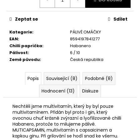
č
cena:
u
j
Zeptat se
Sdílet
e
m
Kategorie
:
PÁLIVÉ OMÁČKY
e
EAN
:
8594197841277
Chilli paprička
:
Habanero
Pálivost
:
6 / 10
HABANERO
PASTA
Země původu
:
Česká republika
40G
89
Kč
Popis
Související (8)
Podobné (8)
Původně:
129
Hodnocení (13)
Diskuze
Kč
Nechtěli jsme multivitamín, který by byl pouze
multivitamínem. Přidán byl proto i gin, který
ovocnou chuť krásně zvýrazní a lyofilizované chilli
Habanero, protože to milujeme pálivé.
MUTICAPSAMIN, multivitamín s capsaicinem a
kapkou ginu. Při grilování se hodí snad ke všemu.