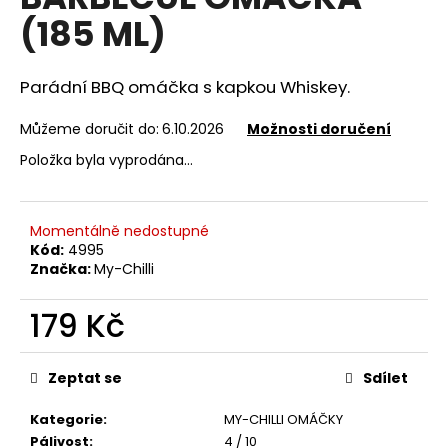
je
a
(185 ML)
5,0
z
j
5
í
hvězdiček.
Parádní BBQ omáčka s kapkou Whiskey.
t
?
Můžeme doručit do:
6.10.2026
Možnosti doručení
Položka byla vyprodána…
Momentálně nedostupné
HLEDAT
Kód:
4995
Značka:
My-Chilli
179 Kč
D
o
Měrná
p
cena:
Zeptat se
Sdílet
o
r
Kategorie
:
MY-CHILLI OMÁČKY
u
Pálivost
:
4 / 10