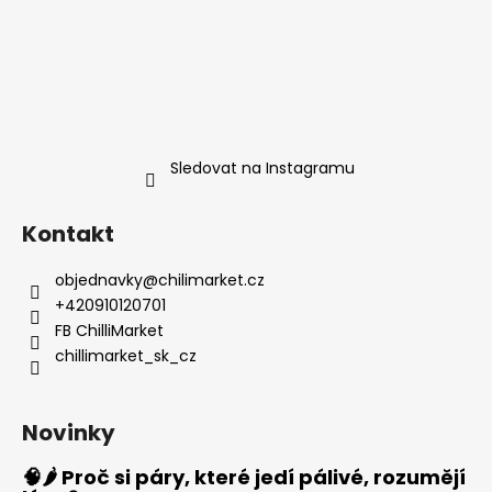
Sledovat na Instagramu
Kontakt
objednavky
@
chilimarket.cz
+420910120701
FB ChilliMarket
chillimarket_sk_cz
Novinky
🧠🌶️ Proč si páry, které jedí pálivé, rozumějí