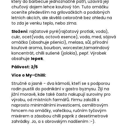
který do barbecue jednoznačně patří, uzavírá její
chuťový dojem lehce kouřový tón. Tuto omáčku
oceníte především na grilovačkách a podobných
letních akcích, ale skvělá celoročně bez ohledu na
to zda je venku teplo, nebo zima.
Složení
: rajčatové pyré(rajčatový protlak, voda),
cukr, ocet(voda, octová esence), voda, med, sójová
omáčka (obsahuje pšenici), melasa, sůl, přírodní
kouřové aroma, bourbon, worcester,tamarindový
koncentrát, chilli sušené (jolokia), pepř. Výrobek
obsahuje
lepek
.
Pálivost: 2/5
Více o My-Chilli:
Stručně a jasně - dva kámoši, kteří se s podporou
rodin pustili do podnikání v gastro byznysu. Žijí na
jižní moravě, kde také často nakupují suroviny pro
výrobu, od místních farmářů. Firmu založili s
naprosto minimálními investicemi, osmilitrovým
hrncem na omáčky, vařečkou, ručním tyčovým
mixérem a zásobou chilli paprik z desetimetrové
zahrádky. Jo, a s obrovským nadšením :-).