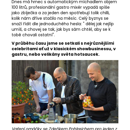
Dnes má hrnec s automatickým míchadlem objem
100 litrů, profesionální gastro mixér vypadá spíše
jako zbíječka a za jeden den spotřebují tolik chilli,
kolik nám dříve stačilo na měsíc. Celý byznys se
snaží řídit dle jednoduchého hesla: " dělej jak nejlíp
umíš, a chovej se tak, jak bys sám chtěl, aby se k
tobě chovali ostatní".
V průběhu času jsme se setkali s nejrůznějšími
celebritami ať už v klasickém showbusinessu, v
gastru, nebo velikány světa hotsaucek.
Vaření omáčky se Zdeňkem Pohlreichem pro jeden z