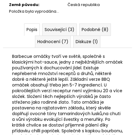
č
Země původu
:
Česká republika
u
Položka byla vyprodána…
j
e
m
Popis
Související (3)
Podobné (8)
e
Hodnocení (7)
Diskuze (1)
ASIJSKÝ
Barbecue omáčky tvoří ve světě, společně s
SRIRACHA
BOX
klasickými hot-sauce, jedny z nejběžnějších omáček
používaných k dochucování jídel. Existuje
580
nepřeberné množství receptů a druhů, některé
Kč
dobré a některé ještě lepší. Základní verze BBQ
omáček obsahují třeba jen 5-7 ingrediencí. U
pokročilejších verzí receptur není vyjímkou 20 a více
složek. Složení těch nejlepších výrobků je často
střeženo jako rodinné zlato. Tato omáčka je
postavena na rajčatovém základu, který skvěle
doplňují ovocné tóny tamarindových lusků,na chuti
a vůni výrobku evokující švestky a meruňky. Po
krátké chvilce se dostaví příjemné pálení díky
přídavku chilli papriček. Společně s kapkou bourbonu,