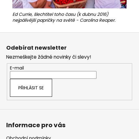
Ed Currie, šlechtitel toho času (k dubnu 2016)
nejpálivější papričky na světě - Carolina Reaper.
Z
á
Odebírat newsletter
p
Nezmeškejte žádné novinky či slevy!
a
t
E-mail
í
PŘIHLÁSIT SE
Informace pro vás
Obchodní podmínky