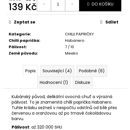
č
139 Kč
DO KOŠÍKU
u
j
Měrná
e
cena:
Zeptat se
Sdílet
m
e
Kategorie
:
CHILLI PAPRIČKY
Chilli paprička
:
Habanero
Pálivost
:
7 / 10
CAROLINA
Země původu
:
Mexiko
REAPER
MASH
(100
ML)
Popis
Související (4)
Podobné (6)
189
Kč
Hodnocení (1)
Diskuze
Původně:
219
Kubánský původ, delikátní ovocná chuť a výrazná
Kč
pálivost. To je znamenitá chilli paprička Habanero.
Tuhle krásku sežneš v nespočtu odstínů od bílé přes
červenou a oranžovou až po tmavě čokoládovou
barvu.
Pálivost
: až 320 000 SHU