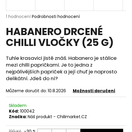
a
j
Průměrné
1 hodnocení
Podrobnosti hodnocení
í
hodnocení
HABANERO DRCENÉ
produktu
t
je
?
CHILLI VLOČKY (25 G)
5,0
z
5
hvězdiček.
Tuhle krasavici jistě znáš. Habanero je stálice
mezi chilli papričkami. Je to jedna z
HLEDAT
nejpálivějších papriček a její chuť je naprosto
delikátní. Jdeš do ní?
Můžeme doručit do:
10.8.2026
Možnosti doručení
D
o
Skladem
p
Kód:
100042
o
Značka:
Náš produkt - Chilimarket.CZ
r
u
199 Kč
–30 %