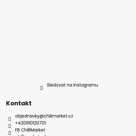
Sledovat na Instagramu
Kontakt
objednavky
@
chilimarket.cz
+420910120701
FB ChilliMarket