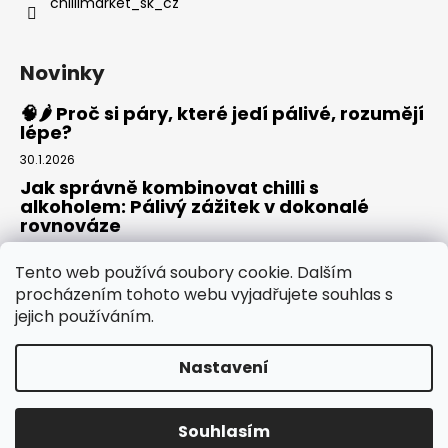
chillimarket_sk_cz
Novinky
🧠🌶️ Proč si páry, které jedí pálivé, rozumějí
lépe?
30.1.2026
Jak správně kombinovat chilli s
alkoholem: Pálivý zážitek v dokonalé
rovnováze
20.8.2025
Tento web používá soubory cookie. Dalším
Rajská omáčka: Domácí základ pro pizzu,
procházením tohoto webu vyjadřujete souhlas s
těstoviny i omáčky
jejich používáním.
30.7.2025
Nastavení
Vytvořil Shoptet
Copyright 2026
ChiliMarket.CZ
. Všechna práva
Souhlasím
vyhrazena.