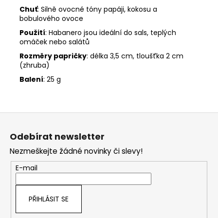
Chuť
: Silně ovocné tóny papáji, kokosu a
bobulového ovoce
Použití
: Habanero jsou ideální do sals, teplých
omáček nebo salátů
Rozměry papričky
: délka 3,5 cm, tloušťka 2 cm
(zhruba)
Balení
: 25 g
Z
á
Odebírat newsletter
p
Nezmeškejte žádné novinky či slevy!
a
t
E-mail
í
PŘIHLÁSIT SE