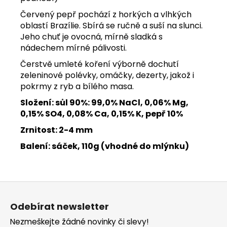
Červený pepř pochází z horkých a vlhkých
oblastí Brazílie. Sbírá se ručně a suší na slunci.
Jeho chuť je ovocná, mírně sladká s
nádechem mírné pálivosti.
Čerstvě umleté koření výborně dochutí
zeleninové polévky, omáčky, dezerty, jakož i
pokrmy z ryb a bílého masa.
Složení: sůl 90%: 99,0% NaCl, 0,06% Mg,
0,15% SO4, 0,08% Ca, 0,15% K, pepř 10%
Zrnitost: 2-4 mm
Balení: sáček, 110g (vhodné do mlýnku)
Z
á
Odebírat newsletter
p
Nezmeškejte žádné novinky či slevy!