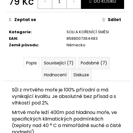
79 Kč
č
DO KOŠÍKU
u
Měrná
j
cena:
e
Zeptat se
Sdílet
m
Kategorie
:
SOLI A KOŘENÍCÍ SMĚSI
e
EAN
:
8588007364483
Země původu
:
Německo
CHILLI
CON
CARNE
Popis
Související (7)
Podobné (7)
KOŘENÍCÍ
SMĚS
Hodnocení
Diskuze
(60
G)
89
Sůl z mrtvého moře je 100% přírodní a má
Kč
vynikající kvalitu. Je absolutně bez přísad a s
vlhkostí pod 2%.
Mrtvé moře leží 400m pod hladinou moře, ve
specifických klimatických podmínkách
(teploty nad 40 ° C a mimořádně suché a čisté
podnebí)