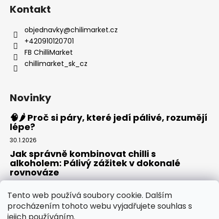
Kontakt
objednavky
@
chilimarket.cz
+420910120701
FB ChilliMarket
chillimarket_sk_cz
Novinky
🧠🌶️ Proč si páry, které jedí pálivé, rozumějí
lépe?
30.1.2026
Jak správně kombinovat chilli s
alkoholem: Pálivý zážitek v dokonalé
rovnováze
20.8.2025
Tento web používá soubory cookie. Dalším
Rajská omáčka: Domácí základ pro pizzu,
procházením tohoto webu vyjadřujete souhlas s
těstoviny i omáčky
jejich používáním.