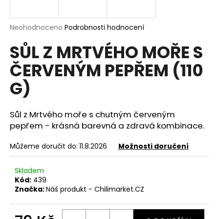
a
j
Průměrné
Neohodnoceno
Podrobnosti hodnocení
í
hodnocení
SŮL Z MRTVÉHO MOŘE S
produktu
t
je
?
ČERVENÝM PEPŘEM (110
0,0
z
G)
5
hvězdiček.
Sůl z Mrtvého moře s chutným červeným
HLEDAT
pepřem - krásná barevná a zdravá kombinace.
Můžeme doručit do:
11.8.2026
Možnosti doručení
D
o
Skladem
p
Kód:
439
o
Značka:
Náš produkt - Chilimarket.CZ
r
u