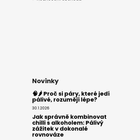
Novinky
🧠🌶️ Proč si páry, které jedí
pálivé, rozumějí lépe?
30.1.2026
Jak správně kombinovat
chilli s alkoholem: Pálivý
zážitek v dokonalé
rovnováze