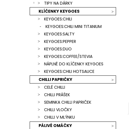
SCORPION & CAROLINA REAPER) +
TIPY NA DÁRKY
l
ČERVENÁ KLÍČENKA
KLÍČENKY KEYGOES
739 Kč
KEYGOES:CHILI
KEYGOES:CHILI MINI TITANIUM
KEYGOES:SALTY
KEYGOES:PEPPER
KEYGOES:DUO
KEYGOES:COFFEE/STEVIA
NÁPLNĚ DO KLÍČENKY KEYGOES
KEYGOES:CHILI HOTSAUCE
CHILLI PAPRIČKY
CELÉ CHILLI
CHILLI PRÁŠEK
SEMINKA CHILLI PAPRIČEK
CHILLI VLOČKY
CHILLI V MLÝNKU
PÁLIVÉ OMÁČKY