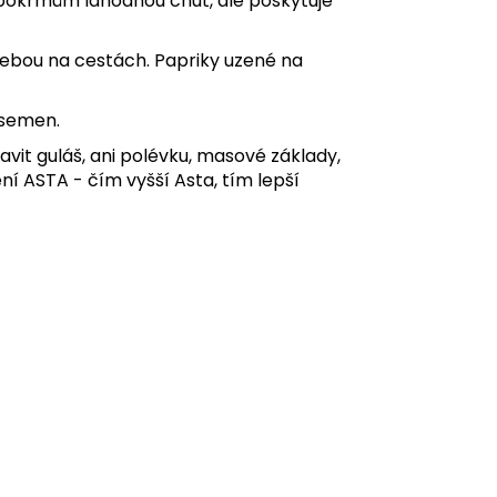
 pokrmům lahodnou chuť, ale poskytuje
ebou na cestách. Papriky uzené na
 semen.
vit guláš, ani polévku, masové základy,
čení ASTA - čím vyšší Asta, tím lepší