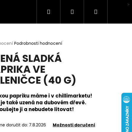
Hledat
Přihlášení
Nákupní
Hodnocení obchodu
košík
rné
nocení
Podrobnosti hodnocení
cení
ENÁ SLADKÁ
ktu
PRIKA VE
LENIČCE (40 G)
ček.
kou papriku máme i v chillimarketu!
 je také uzená na dubovém dřevě.
ušejte ji a nebudete litovat!
e doručit do:
7.8.2026
Možnosti doručení
HA BOX