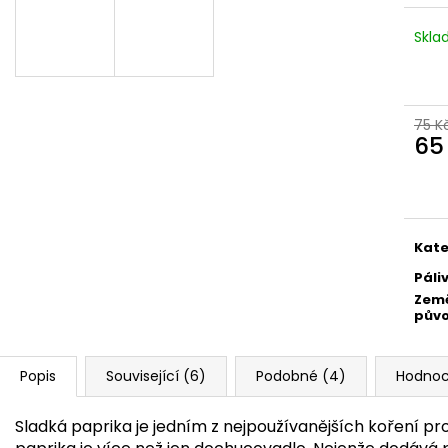
245 Kč
580 Kč
Původně:
265 Kč
Skl
75 K
65
Měr
cena
Kate
Páli
Zem
pův
Popis
Související (6)
Podobné (4)
Hodnoc
Sladká paprika je jedním z nejpoužívanějších koření pr