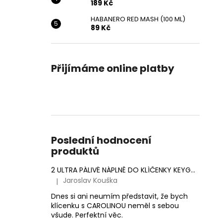
189 Kč
HABANERO RED MASH (100 ML)
89 Kč
Přijímáme online platby
Poslední hodnocení
produktů
2 ULTRA PÁLIVÉ NÁPLNĚ DO KLÍČENKY KEYGOES (MORUGA SCORPION & CAROLINA REAPER)
Jaroslav Kouška
|
Hodnocení produktu je 5 z 5 hvězdiček.
Dnes si ani neumím představit, že bych
klícenku s CAROLINOU neměl s sebou
všude. Perfektní věc.