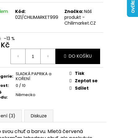
adem
Kód:
Značka:
Náš
021/CHILIMARKET999
produkt -
Chilimarket.CZ
č
–13 %
 Kč
ná
DO KOŠÍKU
:
Tisk
SLADKÁ PAPRIKA a
gorie
:
KOŘENÍ
Zeptat se
vost
:
0 / 10
Sdílet
ě
Německo
odu
:
ení (3)
Diskuze
o svou chuť a barvu. Mletá červená