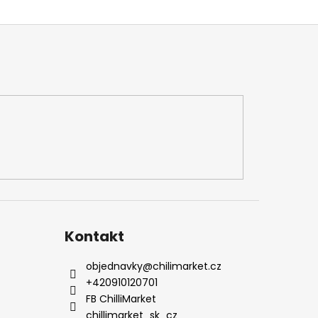
Kontakt
objednavky
@
chilimarket.cz
+420910120701
FB ChilliMarket
chillimarket_sk_cz