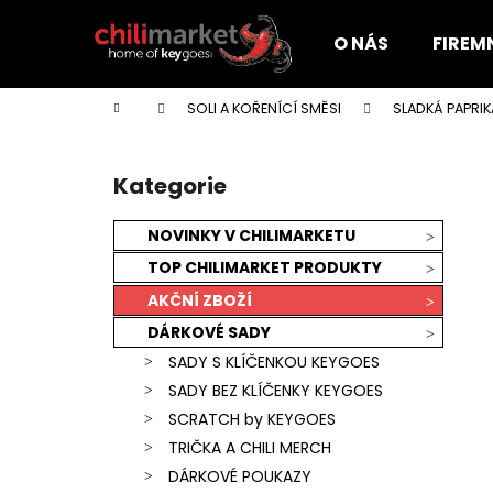
K
Přejít
na
o
O NÁS
FIREM
obsah
Zpět
Zpět
š
do
do
í
Domů
SOLI A KOŘENÍCÍ SMĚSI
SLADKÁ PAPRIK
k
obchodu
obchodu
P
o
Kategorie
Přeskočit
s
kategorie
t
NOVINKY V CHILIMARKETU
r
TOP CHILIMARKET PRODUKTY
a
AKČNÍ ZBOŽÍ
n
DÁRKOVÉ SADY
n
SADY S KLÍČENKOU KEYGOES
í
SADY BEZ KLÍČENKY KEYGOES
p
SCRATCH by KEYGOES
a
TRIČKA A CHILI MERCH
n
KEYGOES:CHILI ULTRA PÁLIVÉ (MORUGA
DÁRKOVÉ POUKAZY
e