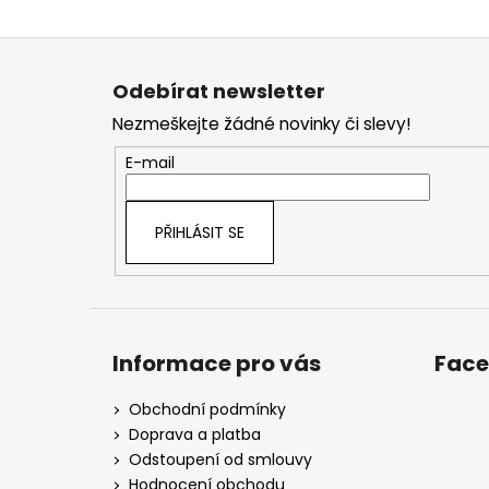
Z
á
Odebírat newsletter
p
Nezmeškejte žádné novinky či slevy!
a
t
E-mail
í
PŘIHLÁSIT SE
Informace pro vás
Fac
Obchodní podmínky
Doprava a platba
Odstoupení od smlouvy
Hodnocení obchodu