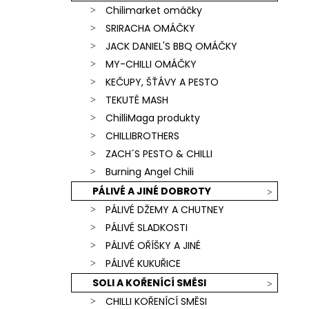
Chilimarket omáčky
SRIRACHA OMÁČKY
JACK DANIEL'S BBQ OMÁČKY
MY-CHILLI OMÁČKY
KEČUPY, ŠŤÁVY A PESTO
TEKUTÉ MASH
ChilliMaga produkty
CHILLIBROTHERS
ZACH´S PESTO & CHILLI
Burning Angel Chili
PÁLIVÉ A JINÉ DOBROTY
PÁLIVÉ DŽEMY A CHUTNEY
PÁLIVÉ SLADKOSTI
PÁLIVÉ OŘÍŠKY A JINÉ
PÁLIVÉ KUKUŘICE
SOLI A KOŘENÍCÍ SMĚSI
CHILLI KOŘENÍCÍ SMĚSI