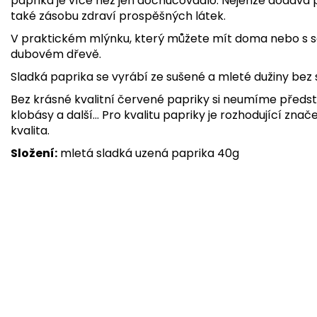
paprika je více než jen dochucovadlo. Nejenže dodává
také zásobu zdraví prospěšných látek.
V praktickém mlýnku, který můžete mít doma nebo s s
dubovém dřevě.
Sladká paprika se vyrábí ze sušené a mleté dužiny bez
Bez krásné kvalitní červené papriky si neumíme předsta
klobásy a další... Pro kvalitu papriky je rozhodující zna
kvalita.
Složení:
mletá sladká uzená paprika 40g