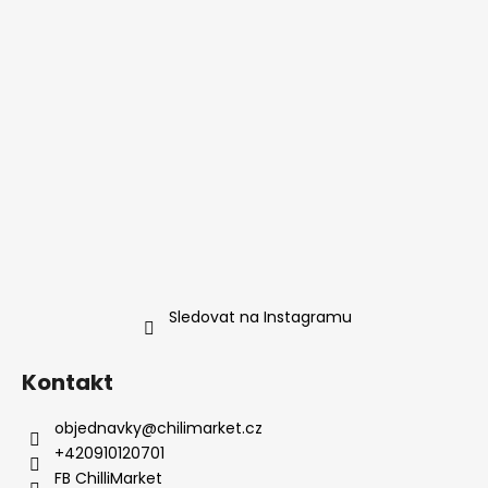
Sledovat na Instagramu
Kontakt
objednavky
@
chilimarket.cz
+420910120701
FB ChilliMarket