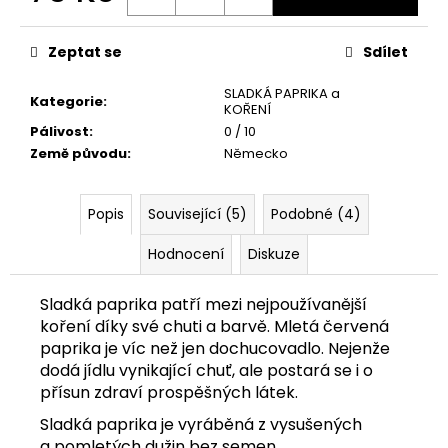
č
Měrná
u
cena:
j
Zeptat se
Sdílet
e
m
SLADKÁ PAPRIKA a
Kategorie
:
e
KOŘENÍ
Pálivost
:
0 / 10
Země původu
:
Německo
KEYGOES:CHILI
ULTRA
PÁLIVÉ
Popis
Související (5)
Podobné (4)
(MORUGA
SCORPION
Hodnocení
Diskuze
&
CAROLINA
REAPER)
Sladká paprika patří mezi nejpoužívanější
+
ČERVENÁ
koření díky své chuti a barvě. Mletá červená
KLÍČENKA
paprika je víc než jen dochucovadlo. Nejenže
739
dodá jídlu vynikající chuť, ale postará se i o
Kč
přísun zdraví prospěšných látek.
Sladká paprika je vyráběná z vysušených
a pomletých dužin bez semen.