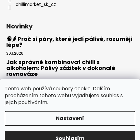
chillimarket_sk_cz
Novinky
🧠🌶️ Proč si páry, které jedí pálivé, rozumějí
lépe?
30.1.2026
Jak správně kombinovat chilli s
alkoholem: Pálivý zážitek v dokonalé
rovnováze
20.8.2025
Tento web používá soubory cookie. Dalším
Rajská omáčka: Domácí základ pro pizzu,
procházením tohoto webu vyjadřujete souhlas s
těstoviny i omáčky
jejich používáním.
30.7.2025
Nastavení
Vytvořil Shoptet
Copyright 2026
ChiliMarket.CZ
. Všechna práva
Souhlasím
vyhrazena.