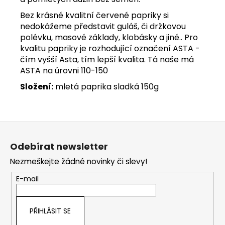
Bez krásné kvalitní červené papriky si
nedokážeme představit guláš, či držkovou
polévku, masové základy, klobásky a jiné.. Pro
kvalitu papriky je rozhodující označení ASTA -
čím vyšší Asta, tím lepší kvalita. Tá naše má
ASTA na úrovni 110-150
Složení:
mletá paprika sladká 150g
Z
á
Odebírat newsletter
p
Nezmeškejte žádné novinky či slevy!
a
t
E-mail
í
PŘIHLÁSIT SE