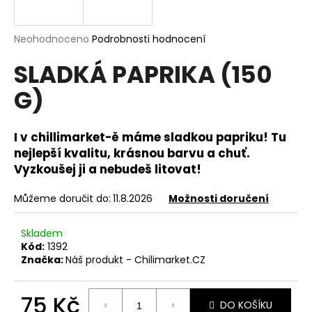
a
j
Průměrné
Neohodnoceno
Podrobnosti hodnocení
í
hodnocení
SLADKÁ PAPRIKA (150
produktu
t
je
?
G)
0,0
z
5
hvězdiček.
I v chillimarket-ě máme sladkou papriku! Tu
nejlepší kvalitu, krásnou barvu a chuť.
HLEDAT
Vyzkoušej ji a nebudeš litovat!
Můžeme doručit do:
11.8.2026
Možnosti doručení
D
Skladem
o
Kód:
1392
p
Značka:
Náš produkt - Chilimarket.CZ
o
r
u
75 Kč
DO KOŠÍKU