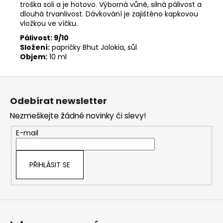
troška soli a je hotovo. Výborná vůně, silná pálivost a
dlouhá trvanlivost. Dávkování je zajištěno kapkovou
vložkou ve víčku.
Pálivost: 9/10
Složení:
papričky Bhut Jolokia, sůl
Objem:
10 ml
Z
á
Odebírat newsletter
p
Nezmeškejte žádné novinky či slevy!
a
t
E-mail
í
PŘIHLÁSIT SE