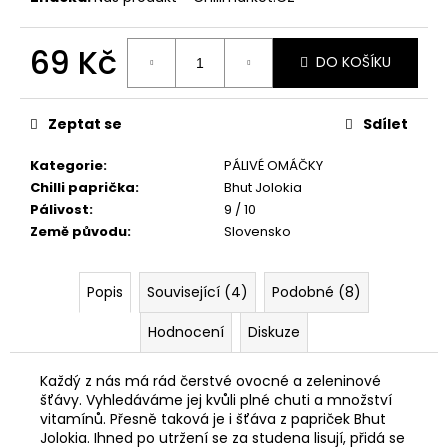
č
u
j
69 Kč
DO KOŠÍKU
e
Měrná
m
cena:
e
Zeptat se
Sdílet
Kategorie
:
PÁLIVÉ OMÁČKY
HABANERO
PASTA
Chilli paprička
:
Bhut Jolokia
40G
Pálivost
:
9 / 10
89
Země původu
:
Slovensko
Kč
Původně:
129
Popis
Související (4)
Podobné (8)
Kč
Hodnocení
Diskuze
Každý z nás má rád čerstvé ovocné a zeleninové
šťávy. Vyhledáváme jej kvůli plné chuti a množství
vitamínů. Přesně taková je i šťáva z papriček Bhut
Jolokia. Ihned po utržení se za studena lisují, přidá se