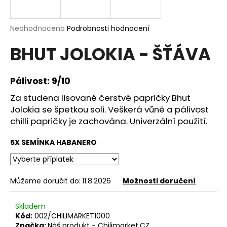
a
j
Průměrné
Neohodnoceno
Podrobnosti hodnocení
í
hodnocení
BHUT JOLOKIA - ŠŤÁVA
produktu
t
je
?
0,0
z
Pálivost: 9/10
5
hvězdiček.
Za studena lisované čerstvé papričky Bhut
Jolokia se špetkou soli. Veškerá vůně a pálivost
HLEDAT
chilli papričky je zachována. Univerzální použití.
5X SEMÍNKA HABANERO
D
o
Můžeme doručit do:
11.8.2026
Možnosti doručení
p
o
r
Skladem
u
Kód:
002/CHILIMARKET1000
Značka:
Náš produkt - Chilimarket.CZ