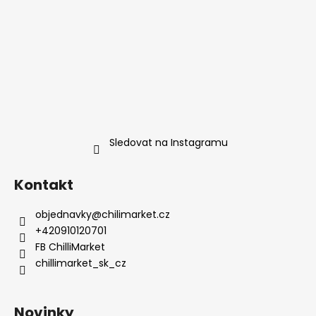
Sledovat na Instagramu
Kontakt
objednavky
@
chilimarket.cz
+420910120701
FB ChilliMarket
chillimarket_sk_cz
Novinky