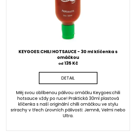
KEYGOES:CHILI HOTSAUCE - 30 ml klíčenka s
omáčkou
135 Kč
od
DETAIL
Měj svou oblíbenou pálivou omáčku
Keygoes:chili
hotsauce
vždy po ruce! Praktická
30ml plastová
klíčenka
s naší originální chilli omáčkou ve stylu
srirachy v třech úrovních pálivosti:
Jemně
,
Velmi
nebo
Ultra
.