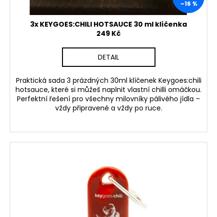
–16 %
t
ů
3x KEYGOES:CHILI HOTSAUCE 30 ml klíčenka
249 Kč
DETAIL
Praktická sada
3 prázdných 30ml klíčenek Keygoes:chili
hotsauce
, které si můžeš naplnit vlastní chilli omáčkou.
Perfektní řešení pro všechny milovníky pálivého jídla –
vždy připravené a vždy po ruce.