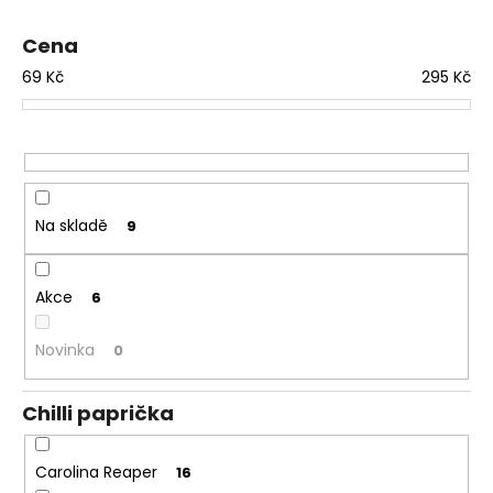
č
p
u
r
Cena
j
o
e
69
Kč
295
Kč
d
m
e
u
k
t
PÁRTY
PACK
ů
"PÁLÍ
Na skladě
9
MĚ
HUBA"
245
Akce
6
Kč
Původně:
265
Novinka
0
Kč
Chilli paprička
Carolina Reaper
16