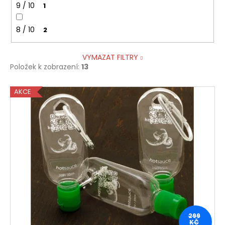
9 / 10
1
8 / 10
2
VYMAZAT FILTRY
Položek k zobrazení:
13
V
AKCE
ý
p
i
s
p
r
o
d
u
299
k
KČ