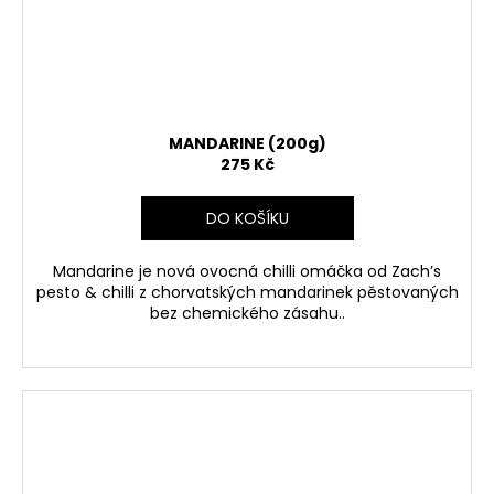
MANDARINE (200g)
275 Kč
DO KOŠÍKU
Mandarine je nová ovocná chilli omáčka od Zach’s
pesto & chilli
z chorvatských mandarinek pěstovaných
bez chemického zásahu.
.