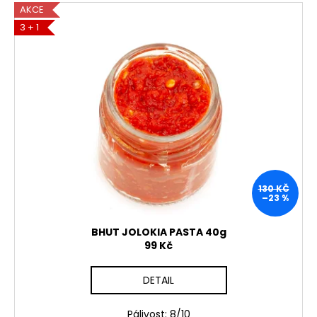
AKCE
3 + 1
130 KČ
–23 %
BHUT JOLOKIA PASTA 40g
99 Kč
DETAIL
Pálivost: 8/10