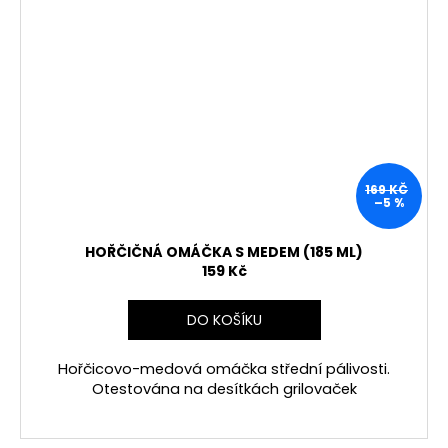
169 KČ
–5 %
HOŘČIČNÁ OMÁČKA S MEDEM (185 ML)
159 Kč
DO KOŠÍKU
Hořčicovo-medová omáčka střední pálivosti.
Otestována na desítkách grilovaček