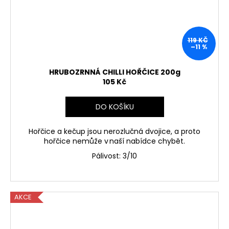
119 KČ
–11 %
HRUBOZRNNÁ CHILLI HOŘČICE 200g
105 Kč
DO KOŠÍKU
Hořčice a kečup jsou nerozlučná dvojice, a proto
hořčice nemůže v naší nabídce chybět.
Pálivost: 3/10
AKCE