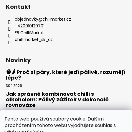
Kontakt
objednavky
@
chilimarket.cz
+420910120701
FB ChilliMarket
chillimarket_sk_cz
Novinky
🧠🌶️ Proč si páry, které jedí pálivé, rozumějí
lépe?
30.1.2026
Jak správně kombinovat chilli s
alkoholem: Pálivý zážitek v dokonalé
rovnováze
20.8.2025
Tento web používá soubory cookie. Dalším
Rajská omáčka: Domácí základ pro pizzu,
procházením tohoto webu vyjadřujete souhlas s
těstoviny i omáčky
jejich používáním.