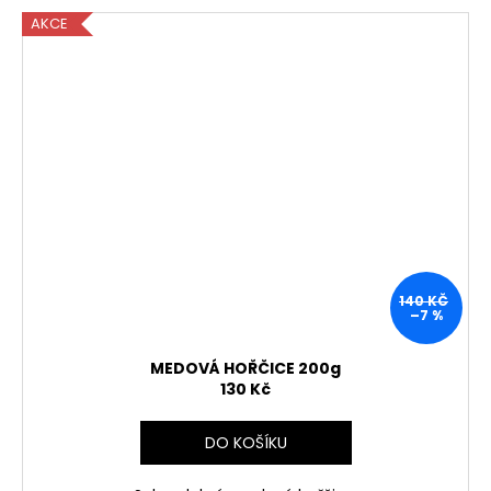
AKCE
140 KČ
–7 %
MEDOVÁ HOŘČICE 200g
130 Kč
DO KOŠÍKU