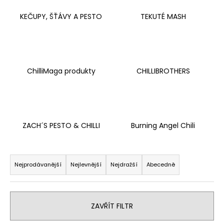
a
KEČUPY, ŠŤÁVY A PESTO
TEKUTÉ MASH
j
í
t
?
ChilliMaga produkty
CHILLIBROTHERS
HLEDAT
ZACH´S PESTO & CHILLI
Burning Angel Chili
Ř
D
a
Nejprodávanější
Nejlevnější
Nejdražší
Abecedně
o
z
p
e
o
r
n
ZAVŘÍT FILTR
u
í