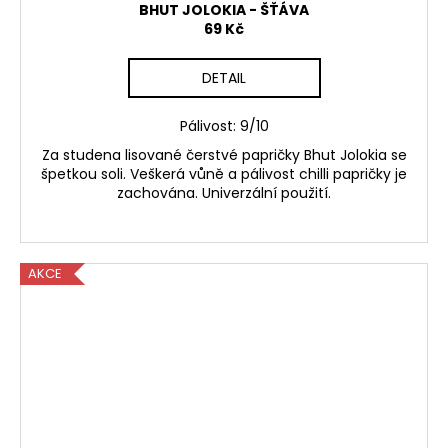
BHUT JOLOKIA - ŠŤÁVA
69 Kč
DETAIL
Pálivost: 9/10
Za studena lisované čerstvé papričky Bhut Jolokia se
špetkou soli. Veškerá vůně a pálivost chilli papričky je
zachována. Univerzální použití.
AKCE