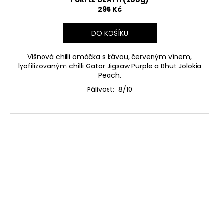
PURPLE DEATH (200g)
295 Kč
DO KOŠÍKU
Višnová chilli omáčka s kávou, červeným vínem,
lyofilizovaným chilli Gator Jigsaw Purple a Bhut Jolokia
Peach.
Pálivost: 8/10