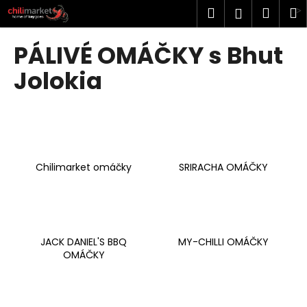
K
Přejít
Hledat
Náku
M
Přihlášen
na
o
obsah
Zpět
Zpět
košík
š
PÁLIVÉ OMÁČKY s Bhut
í
C
Jolokia
k
o
p
o
t
ř
Chilimarket omáčky
SRIRACHA OMÁČKY
e
b
u
j
JACK DANIEL'S BBQ
MY-CHILLI OMÁČKY
e
OMÁČKY
t
e
n