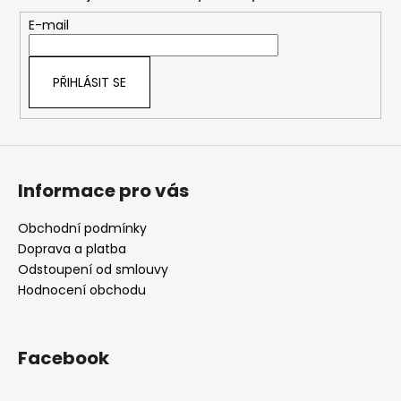
a
c
t
E-mail
í
í
p
r
PŘIHLÁSIT SE
v
k
y
v
ý
Informace pro vás
p
i
s
Obchodní podmínky
u
Doprava a platba
Odstoupení od smlouvy
Hodnocení obchodu
Facebook