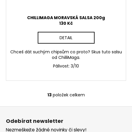
CHILLIMAGA MORAVSKÁ SALSA 200g
130 Kč
DETAIL
Chceš dát suchým chipsům co proto? Skus tuto salsu
od ChilliMaga.
Pálivost: 3/10
13
položek celkem
O
v
Z
l
á
á
Odebírat newsletter
d
p
a
Nezmeškejte žádné novinky či slevy!