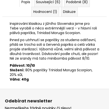
Popis
Související (6)
Podobné (8)
Hodnocení (1)
Diskuze
Inspirováni klasikou z jižního Slovenska jsme pro
Tebe vyrobili o něco extrémnější verzi - v hlavní roli
pálivá paprička, Trinidad Moruga Scorpion.
Ihned po utrhnutí se papričky za studena odšťavní,
přidá se trocha soli a červená paprika a celá várka
projde sterilizací. Výborná vůně, velmi silná pálivost a
dlouhá trvanlivost. Dávkování podle chuti, ale pozor!
Né ze srandy má tato minibomba pálivost 8/10.
Pálivost: 10/10
Složení:
80% papričky Trinidad Moruga Scorpion,
20% sůl,
Váha:
40g
Z
á
Odebírat newsletter
p
Nezmeškejte žádné novinky či slevy!