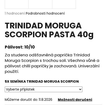
a
j
Průměrné
1 hodnocení
Podrobnosti hodnocení
í
hodnocení
TRINIDAD MORUGA
produktu
t
je
?
SCORPION PASTA 40g
5,0
z
5
hvězdiček.
Pálivost: 10/10
Za studena odšťavněná paprička Trinidad
HLEDAT
Moruga Scorpion s trochou soli. Všechna vůně a
pálivost chilli papričky je zachovaná. Univerzální
použití.
D
o
5X SEMÍNKA TRINIDAD MORUGA SCORPION
p
o
r
Můžeme doručit do:
11.8.2026
Možnosti doručení
u