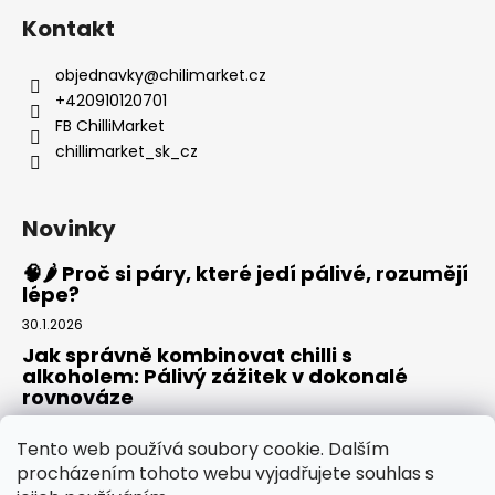
Kontakt
objednavky
@
chilimarket.cz
+420910120701
FB ChilliMarket
chillimarket_sk_cz
Novinky
🧠🌶️ Proč si páry, které jedí pálivé, rozumějí
lépe?
30.1.2026
Jak správně kombinovat chilli s
alkoholem: Pálivý zážitek v dokonalé
rovnováze
20.8.2025
Tento web používá soubory cookie. Dalším
Rajská omáčka: Domácí základ pro pizzu,
procházením tohoto webu vyjadřujete souhlas s
těstoviny i omáčky