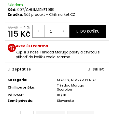
č
Skladem
u
Kód:
007/CHILIMARKET999
j
Značka:
Náš produkt - Chilimarket.CZ
e
m
135 Kč
–14 %
e
115 Kč
DO KOŠÍKU
Měrná
BHUT
cena:
Akce 3+1 zdarma
JOLOKIA
MLETÉ
Kup si 3 naše Trinidad Moruga pasty a čtvrtou si
10
přihoď do košíku zcela zdarma.
G
59
Zeptat se
Sdílet
Kč
Původně:
Kategorie
:
KEČUPY, ŠŤÁVY A PESTO
99
Kč
Trinidad Moruga
Chilli paprička
:
Scorpion
Pálivost
:
10 / 10
Země původu
:
Slovensko