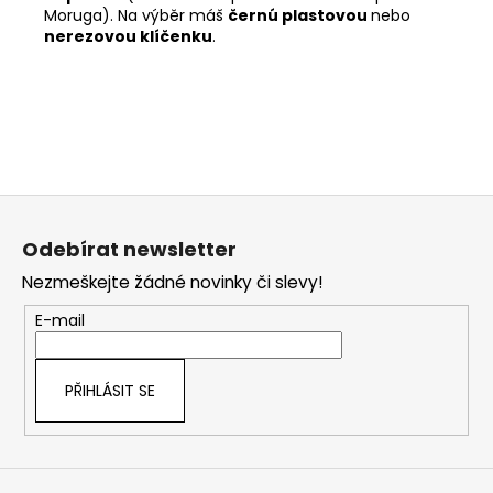
Moruga). Na výběr máš
černú plastovou
nebo
nerezovou klíčenku
.
Z
á
Odebírat newsletter
p
Nezmeškejte žádné novinky či slevy!
a
t
E-mail
í
PŘIHLÁSIT SE