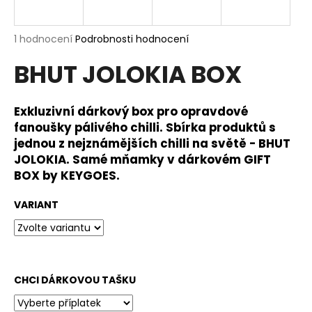
a
j
Průměrné
1 hodnocení
Podrobnosti hodnocení
í
hodnocení
BHUT JOLOKIA BOX
produktu
t
je
?
5,0
z
Exkluzivní dárkový box pro opravdové
5
fanoušky pálivého chilli. Sbírka produktů s
hvězdiček.
jednou z nejznámějších chilli na světě - BHUT
JOLOKIA. Samé mňamky v dárkovém GIFT
HLEDAT
BOX by KEYGOES.
VARIANT
D
o
p
o
CHCI DÁRKOVOU TAŠKU
r
u