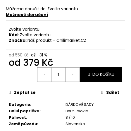
č
u
Můžeme doručit do:
Zvolte variantu
j
Možnosti doručení
e
m
Zvolte variantu
e
Kód:
Zvolte variantu
Značka:
Náš produkt - Chilimarket.CZ
PÁRTY
PACK
od 550 Kč
až –31 %
od
379 Kč
"PÁLÍ
MĚ
Měrná
HUBA"
DO KOŠÍKU
cena:
245
Kč
Původně:
Zeptat se
Sdílet
265
Kč
Kategorie
:
DÁRKOVÉ SADY
Chilli paprička
:
Bhut Jolokia
Pálivost
:
8 / 10
Země původu
:
Slovensko