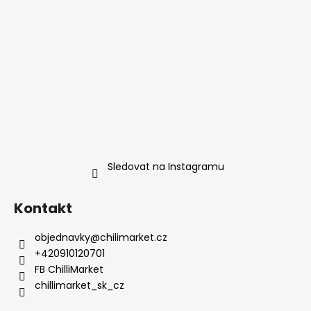
Sledovat na Instagramu
Kontakt
objednavky
@
chilimarket.cz
+420910120701
FB ChilliMarket
chillimarket_sk_cz