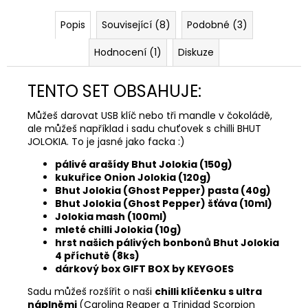
Popis
Související (8)
Podobné (3)
Hodnocení (1)
Diskuze
TENTO SET OBSAHUJE:
Můžeš darovat USB klíč nebo tři mandle v čokoládě,
ale můžeš například i sadu chuťovek s chilli BHUT
JOLOKIA. To je jasné jako facka :)
pálivé arašídy Bhut Jolokia (150g)
kukuřice Onion Jolokia (120g)
Bhut Jolokia (Ghost Pepper) pasta (40g)
Bhut Jolokia (Ghost Pepper) šťáva (10ml)
Jolokia mash (10
0ml)
mleté chilli Jolokia (10g)
hrst našich pálivých bonbonů Bhut Jolokia
4 příchutě (8ks)
dárkový box GIFT BOX by KEYGOES
Sadu můžeš rozšířit o naši
chilli klíčenku s ultra
náplněmi
(Carolina Reaper a Trinidad Scorpion