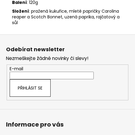
Balení
: 120g
Složení
: pražená kukuřice, mleté papričky Carolina
reaper a Scotch Bonnet, uzená paprika, rajčatový a
sůl
Z
á
Odebírat newsletter
p
Nezmeškejte žádné novinky či slevy!
a
t
E-mail
í
PŘIHLÁSIT SE
Informace pro vás