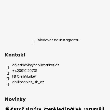
Sledovat na Instagramu
Kontakt
objednavky
@
chilimarket.cz
+420910120701
FB ChilliMarket
chillimarket_sk_cz
Novinky
🧠🌶️ Proč si páry, které jedí pálivé, rozumějí