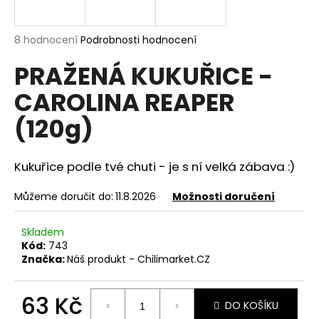
a
j
Průměrné
8 hodnocení
Podrobnosti hodnocení
í
hodnocení
PRAŽENÁ KUKUŘICE -
produktu
t
je
?
CAROLINA REAPER
4,5
z
(120g)
5
hvězdiček.
Kukuřice podle tvé chuti - je s ní velká zábava :)
HLEDAT
Můžeme doručit do:
11.8.2026
Možnosti doručení
D
Skladem
o
Kód:
743
p
Značka:
Náš produkt - Chilimarket.CZ
o
r
63 Kč
u
DO KOŠÍKU