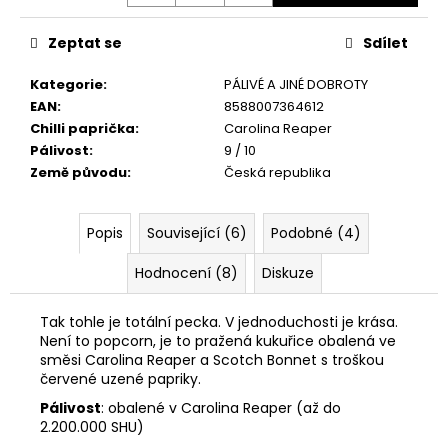
č
Měrná
u
cena:
Zeptat se
Sdílet
j
e
Kategorie
:
PÁLIVÉ A JINÉ DOBROTY
m
EAN
:
8588007364612
e
Chilli paprička
:
Carolina Reaper
Pálivost
:
9 / 10
BHUT
Země původu
:
Česká republika
JOLOKIA
MLETÉ
10
Popis
Související (6)
Podobné (4)
G
59
Hodnocení (8)
Diskuze
Kč
Původně:
99
Tak tohle je totální pecka. V jednoduchosti je krása.
Kč
Není to popcorn, je to pražená kukuřice obalená ve
směsi
Carolina Reaper a Scotch Bonnet s troškou
červené uzené papriky.
Pálivost
: obalené v Carolina Reaper (až do
2.200.000 SHU)