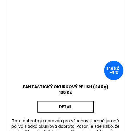
149 KČ
–9 %
FANTASTICKÝ OKURKOVÝ RELISH (240g)
135 Kč
DETAIL
Tato dobrota je opravdu pro všechny. Jemně jemně
pálivá sladká okurková dobrota. Pozor, je zde riziko, že