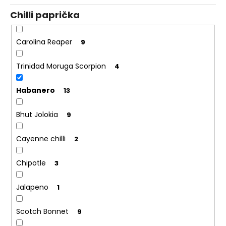
č
u
Chilli paprička
j
e
Carolina Reaper
9
m
e
Trinidad Moruga Scorpion
4
PÁRTY
Habanero
13
PACK
"PÁLÍ
MĚ
Bhut Jolokia
9
HUBA"
245
Cayenne chilli
2
Kč
Původně:
265
Chipotle
3
Kč
Jalapeno
1
Scotch Bonnet
9