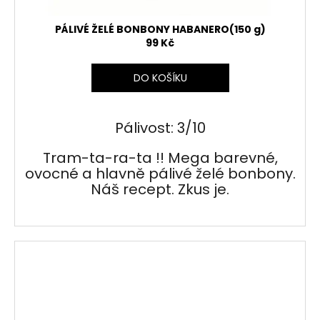
PÁLIVÉ ŽELÉ BONBONY HABANERO(150 g)
99 Kč
DO KOŠÍKU
Pálivost: 3/10
Tram-ta-ra-ta !! Mega barevné,
ovocné a hlavně pálivé želé bonbony.
Náš recept. Zkus je.