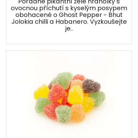
Pořádně pikantní želé hranolky s
ovocnou příchutí s kyselým posypem
obohacené o Ghost Pepper - Bhut
Jolokia chilli a Habanero. Vyzkoušejte
je..