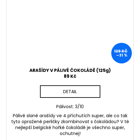
129 KČ
–31 %
ARAŠÍDY V PÁLIVÉ ČOKOLÁDĚ (125g)
89 Kč
DETAIL
Pálivost: 3/10
Pálivé slané arašídy ve 4 příchutích super, ale co tak
tyto opražené perličky zkombinovat s čokoládou? V té
nejlepší belgické hořké čokoládě je všechno super,
ochutnej!