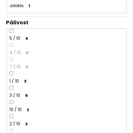
Jolokia
1
Pálivost
5 / 10
4
4 / 10
0
7 / 10
0
1 / 10
3
3 / 10
6
10 / 10
2
2 / 10
3