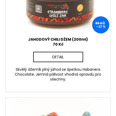
o
d
u
89 KČ
k
–21 %
t
ů
JAHODOVÝ CHILI DŽEM (200ml)
70 Kč
DETAIL
Skvělý džemík plný jahod se špetkou Habanera
Chocolate. Jemná pálivost vhodná opravdu pro
všechny.