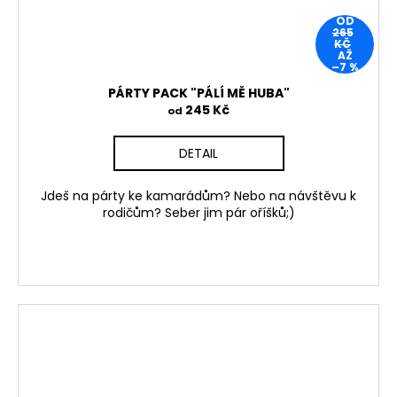
OD
265
KČ
AŽ
–7 %
PÁRTY PACK "PÁLÍ MĚ HUBA"
245 Kč
od
DETAIL
Jdeš na párty ke kamarádům? Nebo na návštěvu k
rodičům? Seber jim pár oříšků;)