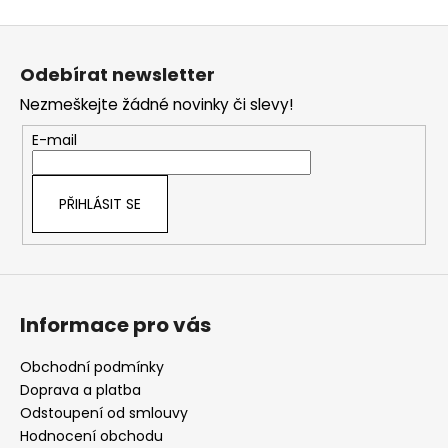
v
Z
l
á
á
Odebírat newsletter
d
p
a
Nezmeškejte žádné novinky či slevy!
a
c
t
E-mail
í
í
p
r
PŘIHLÁSIT SE
v
k
y
v
ý
Informace pro vás
p
i
s
Obchodní podmínky
u
Doprava a platba
Odstoupení od smlouvy
Hodnocení obchodu