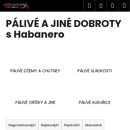
K
Přejít
Hledat
Náku
M
Přihlášen
na
o
obsah
Zpět
Zpět
košík
š
PÁLIVÉ A JINÉ DOBROTY
í
C
s Habanero
k
o
p
o
t
ř
PÁLIVÉ DŽEMY A CHUTNEY
PÁLIVÉ SLADKOSTI
e
b
u
j
PÁLIVÉ OŘÍŠKY A JINÉ
PÁLIVÉ KUKUŘICE
e
t
Ř
e
a
Nejprodávanější
Nejlevnější
Nejdražší
Abecedně
n