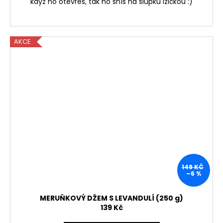
když ho otevřeš, tak ho sníš na slupku lžičkou :)
AKCE
149 KČ
–6 %
MERUŇKOVÝ DŽEM S LEVANDULÍ (250 g)
139 Kč