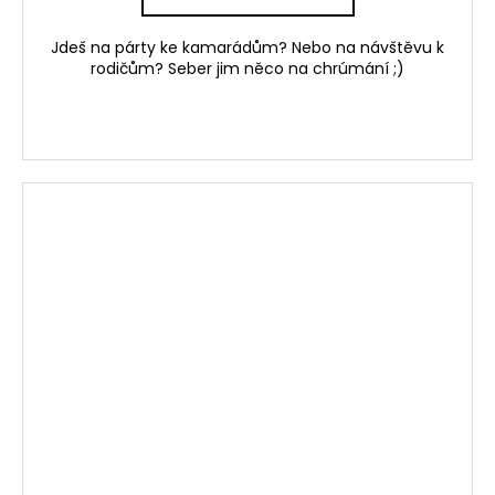
Jdeš na párty ke kamarádům? Nebo na návštěvu k
rodičům? Seber jim něco na chrúmání ;)