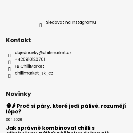
Sledovat na Instagramu
Kontakt
objednavky
@
chilimarket.cz
+420910120701
FB ChilliMarket
chillimarket_sk_cz
Novinky
🧠🌶️ Proč si páry, které jedí pálivé, rozumějí
lépe?
30.1.2026
Jak správně kombinovat chilli s