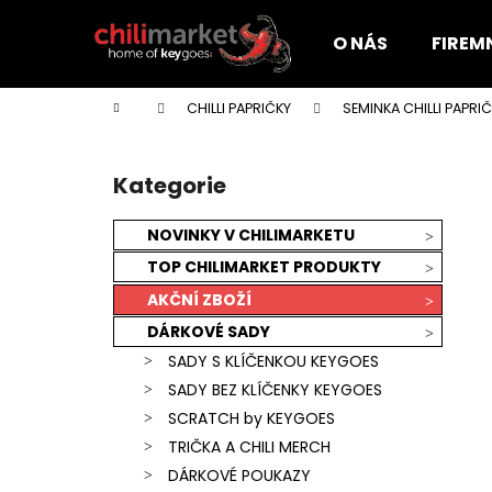
K
Přejít
na
o
O NÁS
FIREM
obsah
Zpět
Zpět
š
do
do
í
Domů
CHILLI PAPRIČKY
SEMINKA CHILLI PAPRI
k
obchodu
obchodu
P
o
Kategorie
Přeskočit
s
kategorie
t
NOVINKY V CHILIMARKETU
r
TOP CHILIMARKET PRODUKTY
a
AKČNÍ ZBOŽÍ
n
DÁRKOVÉ SADY
n
SADY S KLÍČENKOU KEYGOES
í
SADY BEZ KLÍČENKY KEYGOES
p
SCRATCH by KEYGOES
a
TRIČKA A CHILI MERCH
n
KEYGOES:CHILI ULTRA PÁLIVÉ (MORUGA
DÁRKOVÉ POUKAZY
e