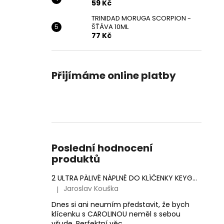
59 Kč
TRINIDAD MORUGA SCORPION -
ŠŤÁVA 10ML
77 Kč
Přijímáme online platby
Poslední hodnocení
produktů
2 ULTRA PÁLIVÉ NÁPLNĚ DO KLÍČENKY KEYGOES (MORUGA SCORPION & CAROLINA REAPER)
Jaroslav Kouška
|
Hodnocení produktu je 5 z 5 hvězdiček.
Dnes si ani neumím představit, že bych
klícenku s CAROLINOU neměl s sebou
všude. Perfektní věc.