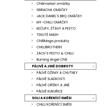
Chilimarket omáčky
SRIRACHA OMÁČKY
JACK DANIEL'S BBQ OMÁČKY
MY-CHILLI OMÁČKY
KEČUPY, ŠŤÁVY A PESTO
TEKUTÉ MASH
ChilliMaga produkty
CHILLIBROTHERS
ZACH´S PESTO & CHILLI
Burning Angel Chili
PÁLIVÉ A JINÉ DOBROTY
PÁLIVÉ DŽEMY A CHUTNEY
PÁLIVÉ SLADKOSTI
PÁLIVÉ OŘÍŠKY A JINÉ
PÁLIVÉ KUKUŘICE
SOLI A KOŘENÍCÍ SMĚSI
CHILLI KOŘENÍCÍ SMĚSI