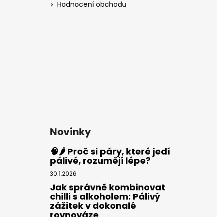
Hodnocení obchodu
Novinky
🧠🌶️ Proč si páry, které jedí
pálivé, rozumějí lépe?
30.1.2026
Jak správně kombinovat
chilli s alkoholem: Pálivý
zážitek v dokonalé
rovnováze