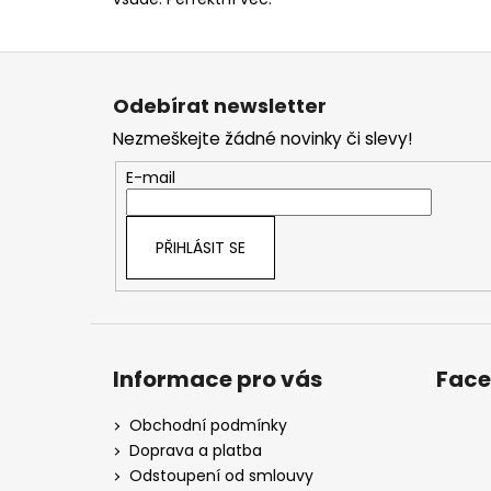
Z
á
Odebírat newsletter
p
Nezmeškejte žádné novinky či slevy!
a
t
E-mail
í
PŘIHLÁSIT SE
Informace pro vás
Fac
Obchodní podmínky
Doprava a platba
Odstoupení od smlouvy