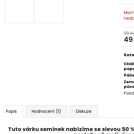
245 Kč
580 Kč
Původně:
265 Kč
Mom
nedo
99 K
49
Měr
cena
Kate
Chill
papr
Páli
Zem
pův
Polo
Popis
Hodnocení (1)
Diskuze
Tuto várku semínek nabízíme se
slevou 50 