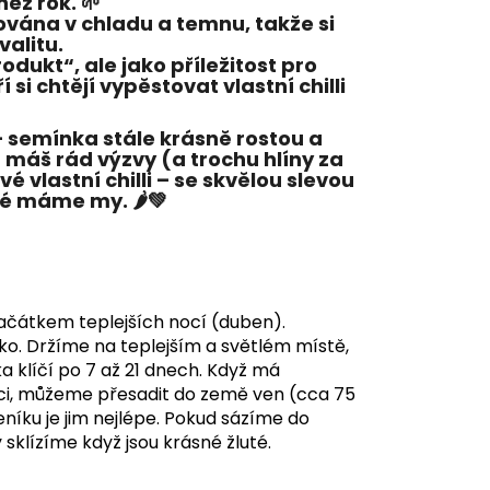
než rok. 🌱
ována v chladu a temnu
, takže si
alitu.
odukt“, ale jako
příležitost pro
ří si chtějí vypěstovat vlastní chilli
 semínka stále krásně rostou a
máš rád výzvy (a trochu hlíny za
é vlastní chilli
– se skvělou slevou
é máme my. 🌶️💚
ačátkem teplejších nocí (duben).
ko. Držíme na teplejším a světlém místě,
 klíčí po 7 až 21 dnech. Když má
í noci, můžeme přesadit do země ven (cca 75
leníku je jim nejlépe. Pokud sázíme do
 sklízíme když jsou krásné žluté.