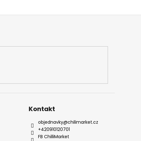
Kontakt
objednavky
@
chilimarket.cz
+420910120701
FB ChilliMarket