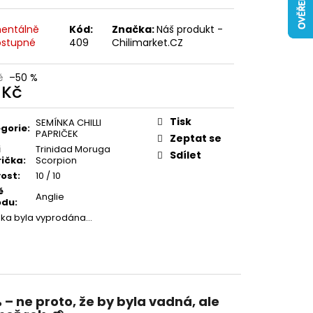
entálně
Kód:
Značka:
Náš produkt -
stupné
409
Chilimarket.CZ
č
–50 %
 Kč
ná
:
Tisk
SEMÍNKA CHILLI
gorie
:
PAPRIČEK
Zeptat se
i
Trinidad Moruga
Sdílet
ička
:
Scorpion
vost
:
10 / 10
ě
Anglie
odu
:
žka byla vyprodána…
%
– ne proto, že by byla vadná, ale