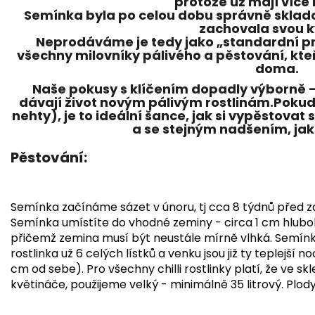
protože už mají více 
Semínka byla po celou dobu
správně sklad
zachovala svou kv
Neprodáváme je tedy jako „standardní pr
všechny milovníky pálivého a pěstování
, kte
doma.
Naše pokusy s klíčením dopadly výborně –
dávají život novým pálivým rostlinám.Pokud 
nehty), je to ideální šance, jak si
vypěstovat sv
a se stejným nadšením, jak
Pěstování:
Semínka začínáme sázet v únoru, tj cca 8 týdnů před z
Semínka umístíte do vhodné zeminy - circa 1 cm hlubo
přičemž zemina musí být neustále mírně vlhká. Semínka
rostlinka už 6 celých lístků a venku jsou již ty teplejš
cm od sebe). Pro všechny chilli rostlinky platí, že ve sk
květináče, použijeme velký - minimálně 35 litrový. Plody