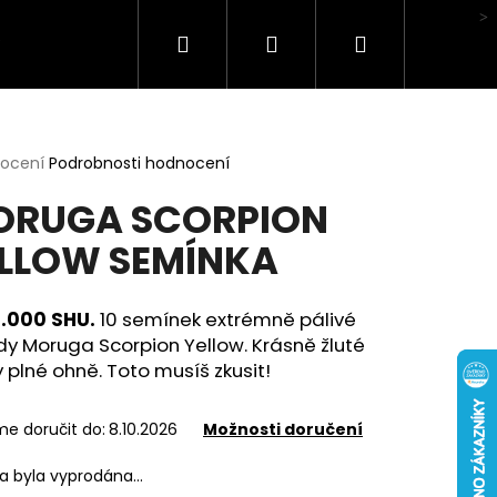
Hledat
Přihlášení
Nákupní
Hodnocení obchodu
košík
rné
nocení
Podrobnosti hodnocení
cení
ORUGA SCORPION
ktu
LLOW SEMÍNKA
ček.
0.000 SHU.
10 semínek extrémně pálivé
y Moruga Scorpion Yellow. Krásně žluté
 plné ohně. Toto musíš zkusit!
e doručit do:
8.10.2026
Možnosti doručení
ka byla vyprodána…
HA BOX