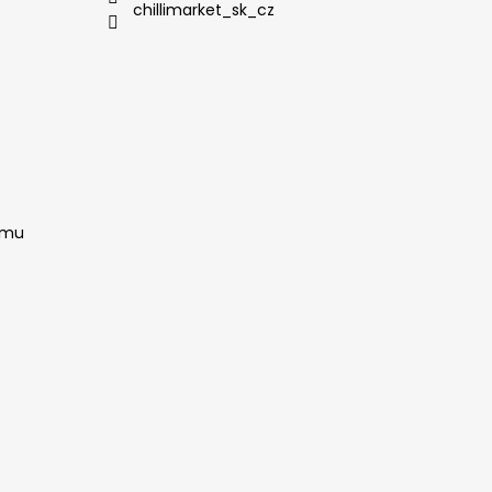
chillimarket_sk_cz
amu