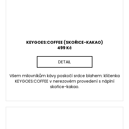
KEYGOES:COFFEE (SKOŘICE-KAKAO)
499 Kč
DETAIL
Všem milovníkům kávy poskočí srdce blahem: klíčenka
KEYGOES:COFFEE v nerezovém provedení s náplní
skořice-kakao.