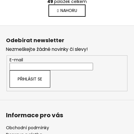
r
49
položek celkem
O
á
v
NAHORU
n
l
k
o
á
Z
v
d
á
á
a
Odebírat newsletter
n
p
c
í
Nezmeškejte žádné novinky či slevy!
í
a
p
t
E-mail
r
í
v
k
PŘIHLÁSIT SE
y
v
ý
p
i
Informace pro vás
s
u
Obchodní podmínky