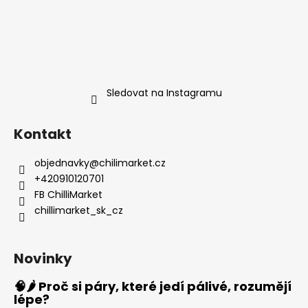
Sledovat na Instagramu
Kontakt
objednavky
@
chilimarket.cz
+420910120701
FB ChilliMarket
chillimarket_sk_cz
Novinky
🧠🌶️ Proč si páry, které jedí pálivé, rozumějí
lépe?