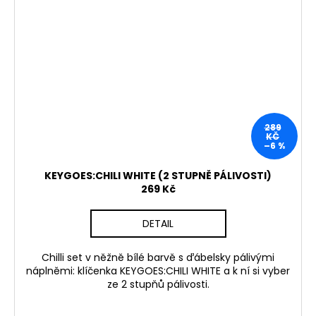
289
KČ
–6 %
KEYGOES:CHILI WHITE (2 STUPNĚ PÁLIVOSTI)
269 Kč
DETAIL
Chilli set v něžně bílé barvě s ďábelsky pálivými
náplněmi: klíčenka KEYGOES:CHILI WHITE a k ní si vyber
ze 2 stupňů pálivosti.