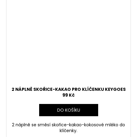
2 NÁPLNĚ SKOŘICE-KAKAO PRO KLÍČENKU KEYGOES
99 Kč
DO KOŠÍKU
2 náplně se směsí skořice-kakao-kokosové mléko do
klíčenky.