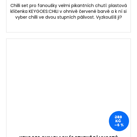
Chilli set pro fanoušky velmi pikantních chutí: plastová
klíčenka KEYGOES:CHILI v ohnivě červené barvě a k ní si
vyber chilli ve dvou stupních pálivost. Vyzkoušíš ji?
289
KČ
–6 %