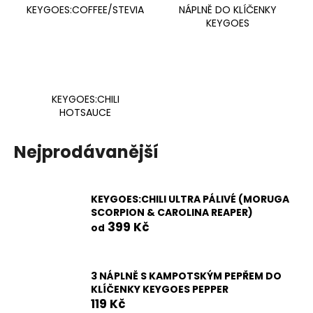
KEYGOES:COFFEE/STEVIA
NÁPLNĚ DO KLÍČENKY
a
KEYGOES
j
í
t
?
KEYGOES:CHILI
HOTSAUCE
Nejprodávanější
HLEDAT
KEYGOES:CHILI ULTRA PÁLIVÉ (MORUGA
SCORPION & CAROLINA REAPER)
D
399 Kč
od
o
p
o
3 NÁPLNĚ S KAMPOTSKÝM PEPŘEM DO
r
KLÍČENKY KEYGOES PEPPER
u
119 Kč