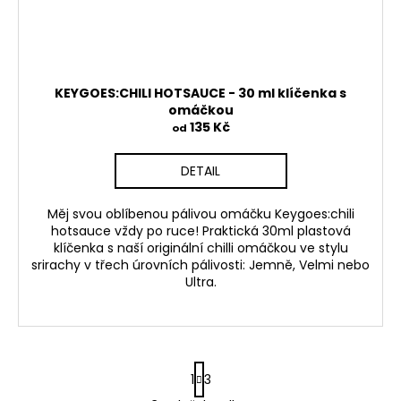
KEYGOES:CHILI HOTSAUCE - 30 ml klíčenka s
omáčkou
135 Kč
od
DETAIL
Měj svou oblíbenou pálivou omáčku
Keygoes:chili
hotsauce
vždy po ruce! Praktická
30ml plastová
klíčenka
s naší originální chilli omáčkou ve stylu
srirachy v třech úrovních pálivosti:
Jemně
,
Velmi
nebo
Ultra
.
S
1
3
t