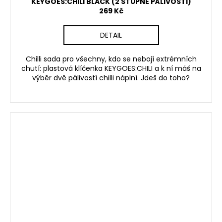
KEYGOES:CHILI BLACK (2 STUPNĚ PÁLIVOSTI)
269 Kč
DETAIL
Chilli sada pro všechny, kdo se nebojí extrémních
chutí: plastová klíčenka KEYGOES:CHILI a k ní máš na
výběr dvě pálivostí chilli náplní. Jdeš do toho?