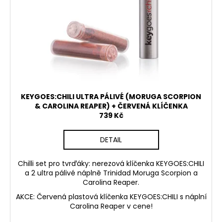
k
p
t
r
ů
o
d
u
k
t
ů
KEYGOES:CHILI ULTRA PÁLIVÉ (MORUGA SCORPION
& CAROLINA REAPER) + ČERVENÁ KLÍČENKA
739 Kč
DETAIL
Chilli set pro tvrďáky: nerezová klíčenka KEYGOES:CHILI
a 2 ultra pálivé náplně Trinidad Moruga Scorpion a
Carolina Reaper.
AKCE: Červená plastová klíčenka KEYGOES:CHILI s náplní
Carolina Reaper v cene!