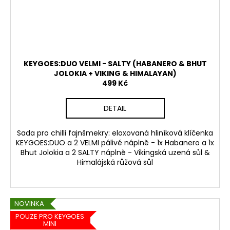
KEYGOES:DUO VELMI - SALTY (HABANERO & BHUT
JOLOKIA + VIKING & HIMALAYAN)
499 Kč
DETAIL
Sada pro chilli fajnšmekry: eloxovaná hliníková klíčenka
KEYGOES:DUO a 2 VELMI pálivé náplně - 1x Habanero a 1x
Bhut Jolokia a 2 SALTY náplně - Vikingská uzená sůl &
Himalájská růžová sůl
NOVINKA
POUZE PRO KEYGOES
MINI