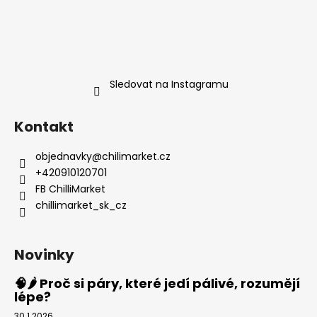
Sledovat na Instagramu
Kontakt
objednavky
@
chilimarket.cz
+420910120701
FB ChilliMarket
chillimarket_sk_cz
Novinky
🧠🌶️ Proč si páry, které jedí pálivé, rozumějí
lépe?
30.1.2026