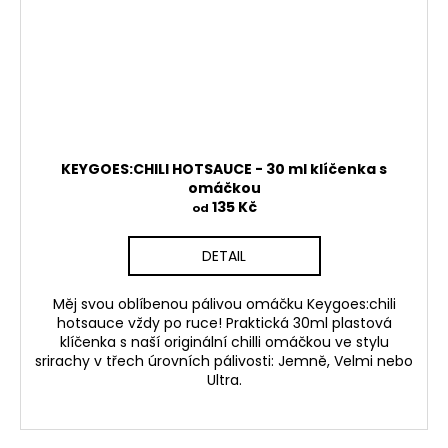
KEYGOES:CHILI HOTSAUCE - 30 ml klíčenka s
omáčkou
135 Kč
od
DETAIL
Měj svou oblíbenou pálivou omáčku
Keygoes:chili
hotsauce
vždy po ruce! Praktická
30ml plastová
klíčenka
s naší originální chilli omáčkou ve stylu
srirachy v třech úrovních pálivosti:
Jemně
,
Velmi
nebo
Ultra
.