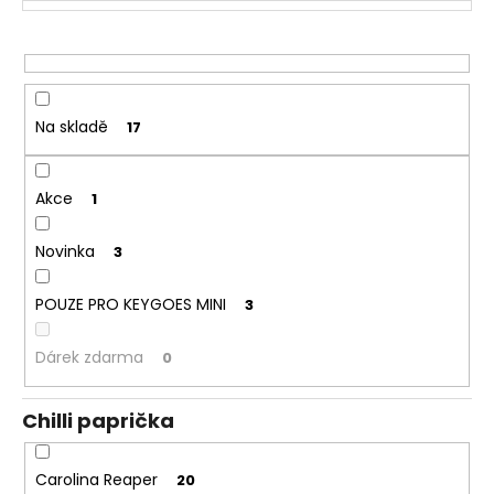
d
č
u
u
j
k
e
t
m
ů
e
Na skladě
17
CHIPOTLE
Akce
1
DRCENÉ
CHILLI
(35
Novinka
3
G)
99
POUZE PRO KEYGOES MINI
3
Kč
Původně:
179
Dárek zdarma
0
Kč
Chilli paprička
Carolina Reaper
20