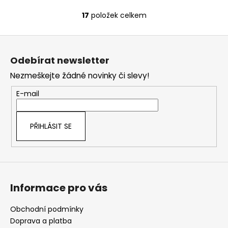
17
položek celkem
O
v
Z
l
á
á
Odebírat newsletter
d
p
a
Nezmeškejte žádné novinky či slevy!
a
c
t
E-mail
í
í
p
r
PŘIHLÁSIT SE
v
k
y
v
ý
Informace pro vás
p
i
s
Obchodní podmínky
u
Doprava a platba