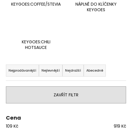
KEYGOES:COFFEE/STEVIA
NÁPLNĚ DO KLÍČENKY
a
KEYGOES
j
í
t
?
KEYGOES:CHILI
HOTSAUCE
Ř
HLEDAT
a
Nejprodávanější
Nejlevnější
Nejdražší
Abecedně
z
e
n
D
ZAVŘÍT FILTR
o
í
p
p
o
r
Cena
r
o
u
109
Kč
919
Kč