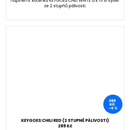
náplněmi: klíčenka KEYGOES:CHILI WHITE a k ní si vyber
ze 2 stupňů pálivosti.
289
KČ
–6 %
KEYGOES:CHILI RED (2 STUPNĚ PÁLIVOSTI)
269 Kč