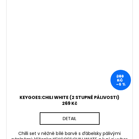
289
KČ
–6 %
KEYGOES:CHILI WHITE (2 STUPNĚ PÁLIVOSTI)
269 Kč
DETAIL
Chilli set v něžně bílé barvě s ďábelsky pálivými