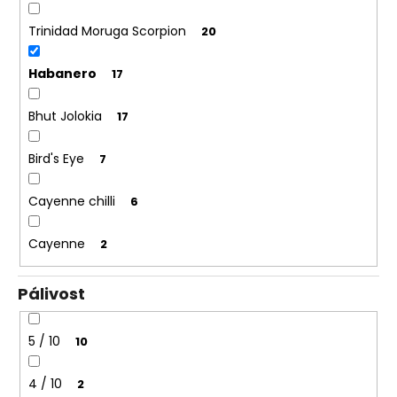
Trinidad Moruga Scorpion
20
Habanero
17
Bhut Jolokia
17
Bird's Eye
7
Cayenne chilli
6
Cayenne
2
Pálivost
5 / 10
10
4 / 10
2