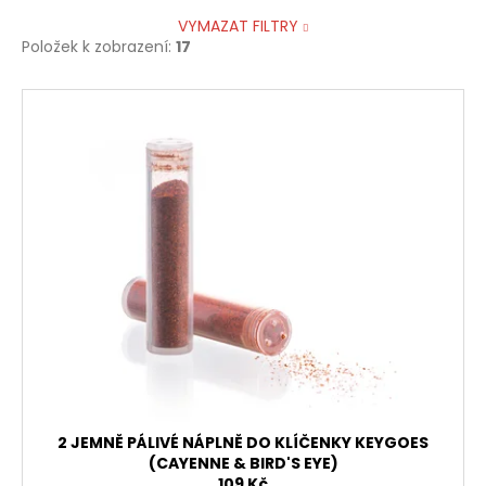
VYMAZAT FILTRY
Položek k zobrazení:
17
V
ý
p
i
s
p
r
o
d
u
k
t
ů
2 JEMNĚ PÁLIVÉ NÁPLNĚ DO KLÍČENKY KEYGOES
(CAYENNE & BIRD'S EYE)
109 Kč