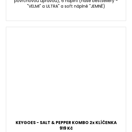
povrchovou úpravou), 6 náplní (naše bestsellery -
"VELMI" a ULTRA" a soft náplně "JEMNĚ)
KEYGOES - SALT & PEPPER KOMBO 2x KLÍČENKA
919 Kč