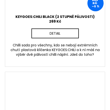
KČ
–6 %
KEYGOES:CHILI BLACK (2 STUPNĚ PÁLIVOSTI)
269 Kč
DETAIL
Chilli sada pro všechny, kdo se nebojí extrémních
chutí: plastová klíčenka KEYGOES:CHILI a k ní máš na
výběr dvě pálivostí chilli náplní. Jdeš do toho?