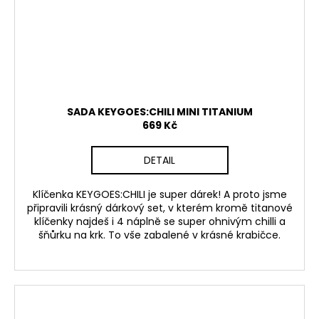
SADA KEYGOES:CHILI MINI TITANIUM
669 Kč
DETAIL
Klíčenka KEYGOES:CHILI je super dárek! A proto jsme
připravili krásný dárkový set, v kterém kromě titanové
klíčenky najdeš i 4 náplně se super ohnivým chilli a
šňůrku na krk. To vše zabalené v krásné krabičce.