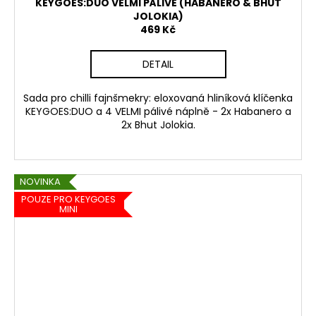
KEYGOES:DUO VELMI PÁLIVÉ (HABANERO & BHUT
JOLOKIA)
469 Kč
DETAIL
Sada pro chilli fajnšmekry: eloxovaná hliníková klíčenka
KEYGOES:DUO a 4 VELMI pálivé náplně - 2x Habanero a
2x Bhut Jolokia.
NOVINKA
POUZE PRO KEYGOES
MINI