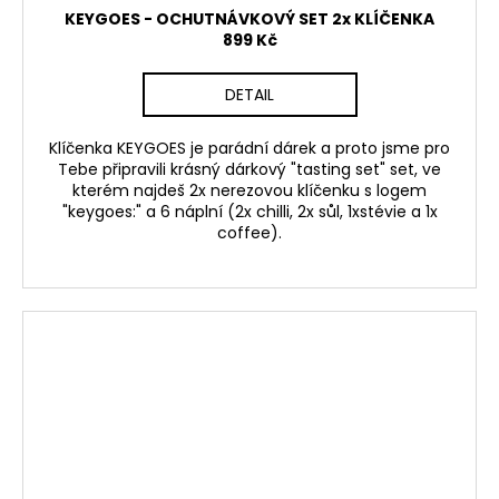
KEYGOES - OCHUTNÁVKOVÝ SET 2x KLÍČENKA
899 Kč
DETAIL
Klíčenka KEYGOES je parádní dárek a proto jsme pro
Tebe připravili krásný dárkový "tasting set" set, ve
kterém najdeš 2x nerezovou klíčenku s logem
"keygoes:" a 6 náplní (2x chilli, 2x sůl, 1xstévie a 1x
coffee).