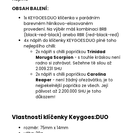
OBSAH BALENÍ:
1x KEYGOES:DUO klíčenka v parádním
barevném hliníkovo-eloxovaném
provedení. Na výběr máš kombinaci BRB
(black-red-black) anebo RBR (red-black-red)
4x náplň do klíčenky KEYGOES:DUO plné toho
nejlepšího chilli:
2x náplň s chilli papričkou
Trinidad
Moruga Scorpion
- s touhle kráskou není
radno si zahrávat. Sežehne tě silou až
2.009.231 SHU
2x náplň s chilli papričkou
Carolina
Reaper
- není žádný ořezávátko, je to
nejpekelnější paprička ze všech. Její
pálivost až 2.200.000 SHU je toho
důkazem!
Vlastnosti klíčenky Keygoes:DUO
rozměr: 75mm x 14mm