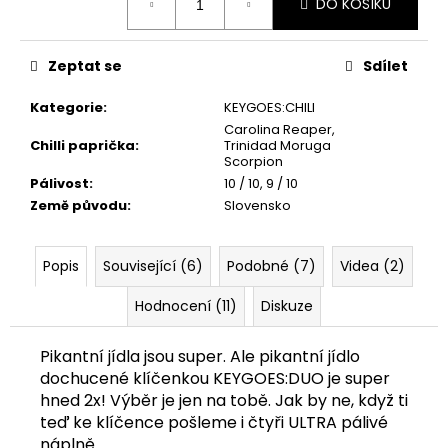
DO KOŠÍKU
cena:
Zeptat se
Sdílet
Kategorie
:
KEYGOES:CHILI
Carolina Reaper
,
Chilli paprička
:
Trinidad Moruga
Scorpion
Pálivost
:
10 / 10
,
9 / 10
Země původu
:
Slovensko
Popis
Související (6)
Podobné (7)
Videa (2)
Hodnocení (11)
Diskuze
Pikantní jídla jsou super. Ale pikantní jídlo
dochucené klíčenkou KEYGOES:DUO je super
hned 2x! Výběr je jen na tobě. Jak by ne, když ti
teď ke klíčence pošleme i čtyři ULTRA pálivé
náplně