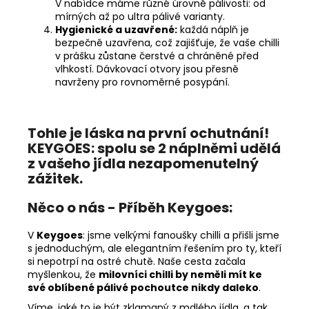
V nabídce máme různé úrovně pálivosti: od
mírných až po ultra pálivé varianty.
Hygienické a uzavřené:
každá náplň je
bezpečně uzavřena, což zajišťuje, že vaše chilli
v prášku zůstane čerstvé a chráněné před
vlhkostí. Dávkovací otvory jsou přesně
navrženy pro rovnoměrné posypání.
Tohle je láska na první ochutnání!
KEYGOES:
spolu se 2 náplněmi udělá
z vašeho jídla nezapomenutelný
zážitek.
Něco o nás - Příběh Keygoes:
V
Keygoes
: jsme velkými fanoušky chilli a přišli jsme
s jednoduchým, ale elegantním řešením pro ty, kteří
si nepotrpí na ostré chutě. Naše cesta začala
myšlenkou, že
milovníci chilli by neměli mít ke
své oblíbené pálivé pochoutce nikdy daleko
.
Víme, jaké to je být zklamaný z mdlého jídla, a tak