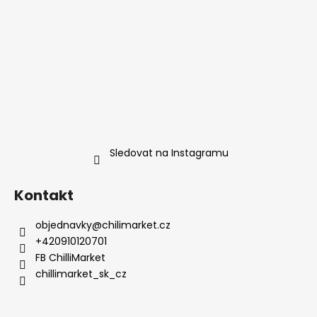
Sledovat na Instagramu
Kontakt
objednavky
@
chilimarket.cz
+420910120701
FB ChilliMarket
chillimarket_sk_cz