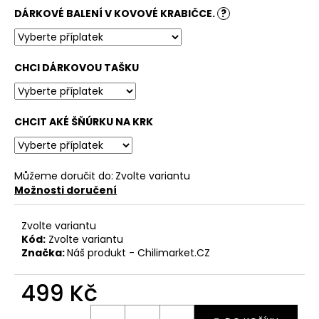
č
DÁRKOVÉ BALENÍ V KOVOVÉ KRABIČCE.
?
u
j
e
m
CHCI DÁRKOVOU TAŠKU
e
KEYGOES:CHILI
CHCIT AKÉ ŠŇÚRKU NA KRK
ULTRA
PÁLIVÉ
(MORUGA
SCORPION
Můžeme doručit do:
Zvolte variantu
&
Možnosti doručení
CAROLINA
REAPER)
+
Zvolte variantu
ČERVENÁ
Kód:
Zvolte variantu
KLÍČENKA
Značka:
Náš produkt - Chilimarket.CZ
739
Kč
499 Kč
Měrná