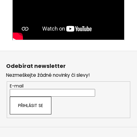
Z
á
Odebírat newsletter
p
Nezmeškejte žádné novinky či slevy!
a
t
E-mail
í
PŘIHLÁSIT SE