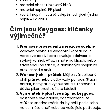
váha: 20g
materiál obalu: Eloxovaný hliník
materiál náplně: PP plast
výdrž: 1 náplň = cca 50 vylepšených jídel (jedna
náplň = 1 g chilli)
Čím jsou
Keygoes: klíčenky
výjimečné?
Prémiové provedení z nerezové oceli:
je
vybaven pevnou a elegantní konstrukcí z
nerezové oceli, která zaručuje odolnost a
stylový vzhled. Ať už ji máte na klíčích, nebo
zavěšenou na tašce, je dokonalým spojením
praktičnosti a stylu.
Přenosný chilli prášek
: Mějte svůj oblíbený
chilli prášek nebo vločky vždy po ruce. Stačí ji
obrátit, nasypat a vychutnat si tu správnou
dávku pikantnosti, ať jste kdekoli.
Vyměnitelné plastové náplně
: keygoes:
dostanete dvě náplně, což znamená, že
můžete snadno měnit druhy chilli podle toho,
na co máte chuť nebo co vaše jídlo potřebuje.