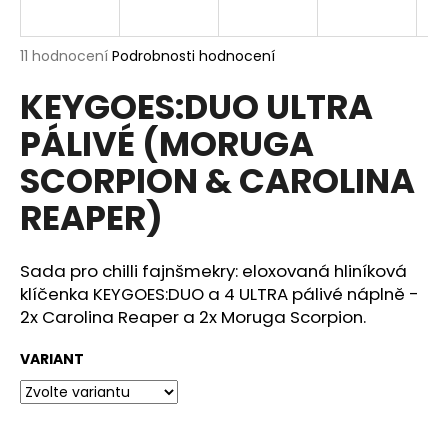
a
j
Průměrné
11 hodnocení
Podrobnosti hodnocení
í
hodnocení
KEYGOES:DUO ULTRA
produktu
t
je
?
PÁLIVÉ (MORUGA
4,8
z
SCORPION & CAROLINA
5
hvězdiček.
REAPER)
HLEDAT
Sada pro chilli fajnšmekry: eloxovaná hliníková
klíčenka KEYGOES:DUO a 4 ULTRA pálivé náplně -
2x Carolina Reaper a 2x Moruga Scorpion.
D
o
VARIANT
p
o
r
u