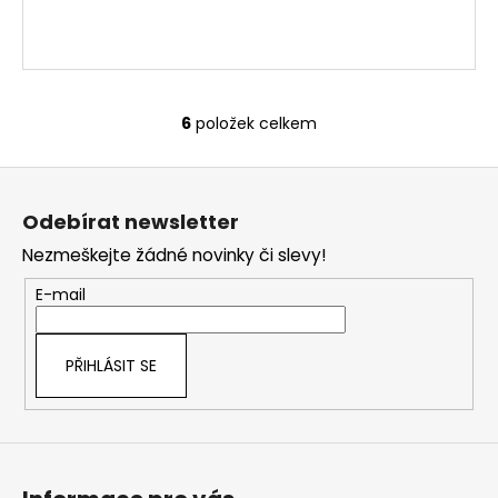
6
položek celkem
O
v
Z
l
á
á
Odebírat newsletter
d
p
a
Nezmeškejte žádné novinky či slevy!
a
c
t
E-mail
í
í
p
r
PŘIHLÁSIT SE
v
k
y
v
ý