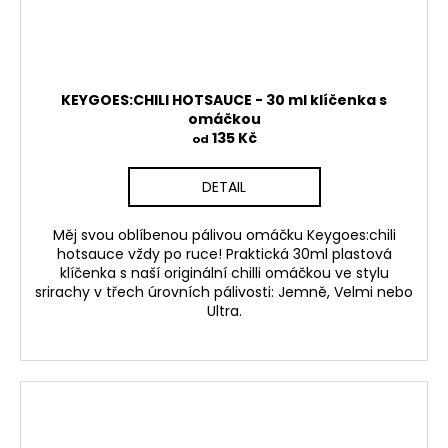
KEYGOES:CHILI HOTSAUCE - 30 ml klíčenka s
omáčkou
135 Kč
od
DETAIL
Měj svou oblíbenou pálivou omáčku
Keygoes:chili
hotsauce
vždy po ruce! Praktická
30ml plastová
klíčenka
s naší originální chilli omáčkou ve stylu
srirachy v třech úrovních pálivosti:
Jemně
,
Velmi
nebo
Ultra
.