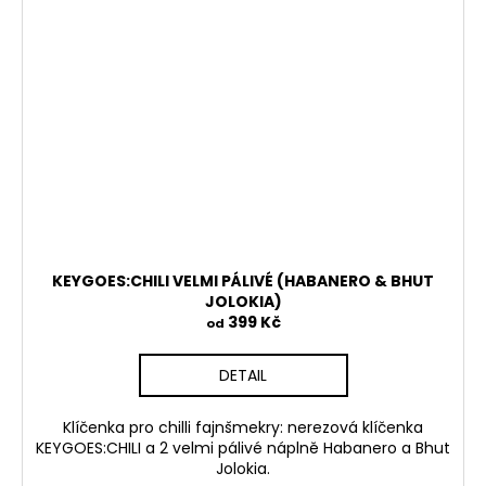
KEYGOES:CHILI VELMI PÁLIVÉ (HABANERO & BHUT
JOLOKIA)
399 Kč
od
DETAIL
Klíčenka pro chilli fajnšmekry: nerezová klíčenka
KEYGOES:CHILI a 2 velmi pálivé náplně Habanero a Bhut
Jolokia.