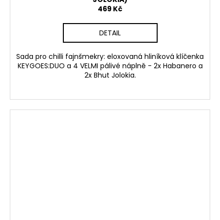
469 Kč
DETAIL
Sada pro chilli fajnšmekry: eloxovaná hliníková klíčenka
KEYGOES:DUO a 4 VELMI pálivé náplně - 2x Habanero a
2x Bhut Jolokia.