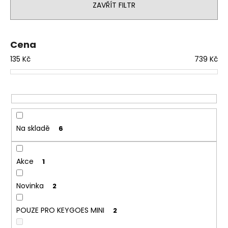
č
n
ZAVŘÍT FILTR
u
í
j
p
e
r
Cena
m
o
e
135
Kč
739
Kč
d
u
CAROLINA
k
REAPER
MASH
t
(100
ů
ML)
Na skladě
6
189
Kč
Původně:
219
Akce
1
Kč
Novinka
2
POUZE PRO KEYGOES MINI
2