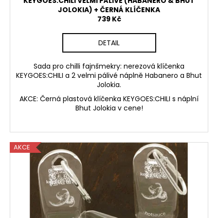
KEYGOES:CHILI VELMI PÁLIVÉ (HABANERO & BHUT
JOLOKIA) + ČERNÁ KLÍČENKA
739 Kč
DETAIL
Sada pro chilli fajnšmekry: nerezová klíčenka
KEYGOES:CHILI a 2 velmi pálivé náplně Habanero a Bhut
Jolokia.
AKCE: Černá plastová klíčenka KEYGOES:CHILI s náplní
Bhut Jolokia v cene!
AKCE