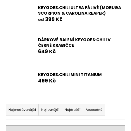
a
KEYGOES:CHILI ULTRA PÁLIVÉ (MORUGA
SCORPION & CAROLINA REAPER)
j
399 Kč
od
í
t
?
DÁRKOVÉ BALENÍ KEYGOES:CHILI V
ČERNÉ KRABIČCE
649 Kč
HLEDAT
KEYGOES:CHILI MINI TITANIUM
499 Kč
D
o
Ř
p
a
Nejprodávanější
Nejlevnější
Nejdražší
Abecedně
o
z
r
e
u