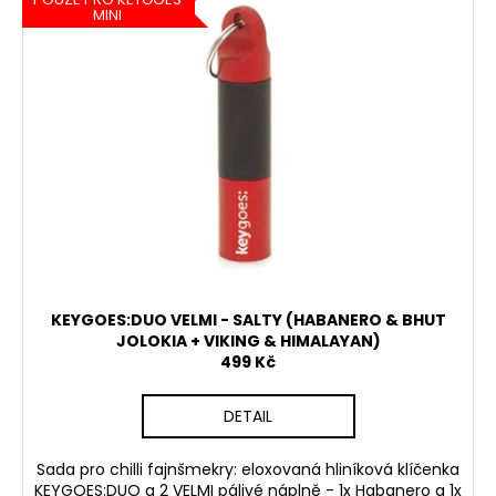
MINI
KEYGOES:DUO VELMI - SALTY (HABANERO & BHUT
JOLOKIA + VIKING & HIMALAYAN)
499 Kč
DETAIL
Sada pro chilli fajnšmekry: eloxovaná hliníková klíčenka
KEYGOES:DUO a 2 VELMI pálivé náplně - 1x Habanero a 1x