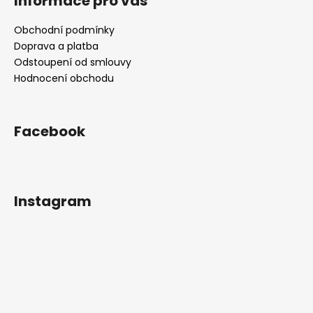
Informace pro vás
p
i
s
Obchodní podmínky
u
Doprava a platba
Odstoupení od smlouvy
Hodnocení obchodu
Facebook
Instagram