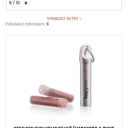
8 / 10
9
VYMAZAT FILTRY
Položek k zobrazení:
6
V
ý
p
i
s
p
r
o
d
u
k
t
ů