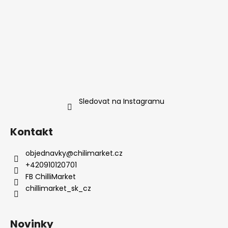
Sledovat na Instagramu
Kontakt
objednavky
@
chilimarket.cz
+420910120701
FB ChilliMarket
chillimarket_sk_cz
Novinky