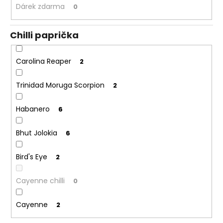
Dárek zdarma
0
Chilli paprička
Carolina Reaper
2
Trinidad Moruga Scorpion
2
Habanero
6
Bhut Jolokia
6
Bird's Eye
2
Cayenne chilli
0
Cayenne
2