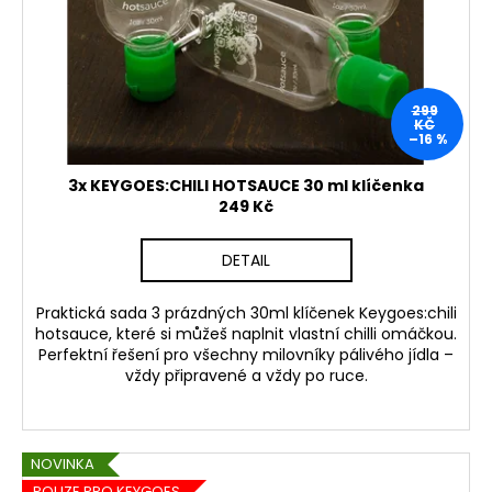
299
KČ
–16 %
3x KEYGOES:CHILI HOTSAUCE 30 ml klíčenka
249 Kč
DETAIL
Praktická sada
3 prázdných 30ml klíčenek Keygoes:chili
hotsauce
, které si můžeš naplnit vlastní chilli omáčkou.
Perfektní řešení pro všechny milovníky pálivého jídla –
vždy připravené a vždy po ruce.
NOVINKA
POUZE PRO KEYGOES