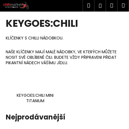
K
Přejít
Hledat
Náku
M
Přihlášen
na
o
obsah
Zpět
Zpět
košík
š
KEYGOES:CHILI
í
C
k
o
KLÍČENKY S CHILLI NÁDOBKOU.
p
NAŠE KLÍČENKY MAJÍ MALÉ NÁDOBKY, VE KTERÝCH MŮŽETE
o
NOSIT SVÉ OBLÍBENÉ ČILI. BUDETE VŽDY PŘIPRAVENI PŘIDAT
t
PIKANTNÍ NÁDECH VÁŠÍMU JÍDLU.
ř
e
b
u
KEYGOES:CHILI MINI
j
TITANIUM
e
t
Nejprodávanější
e
n