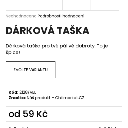
a
j
Průměrné
Neohodnoceno
Podrobnosti hodnocení
í
hodnocení
DÁRKOVÁ TAŠKA
produktu
t
je
?
0,0
z
Dárková taška pro tvé pálivé dobroty. To je
5
špice!
hvězdiček.
HLEDAT
ZVOLTE VARIANTU
D
Kód:
2128/VEL
o
Značka:
Náš produkt - Chilimarket.CZ
p
o
od
59 Kč
r
Měrná
u
cena: