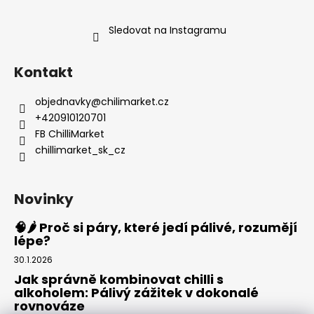
Sledovat na Instagramu
Kontakt
objednavky
@
chilimarket.cz
+420910120701
FB ChilliMarket
chillimarket_sk_cz
Novinky
🧠🌶️ Proč si páry, které jedí pálivé, rozumějí
lépe?
30.1.2026
Jak správně kombinovat chilli s
alkoholem: Pálivý zážitek v dokonalé
rovnováze