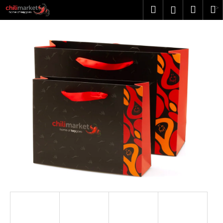
K
Přejít
Hledat
Náku
M
Přihlášen
na
o
obsah
Zpět
Zpět
košík
š
í
C
k
o
p
o
t
ř
e
b
u
j
e
t
e
n