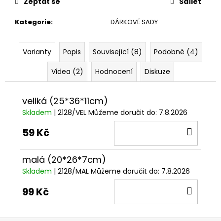
č
Zeptat se
Sdílet
u
j
Kategorie
:
DÁRKOVÉ SADY
e
m
Varianty
Popis
Související (8)
Podobné (4)
e
Videa (2)
Hodnocení
Diskuze
HABANERO
RED
veliká (25*36*11cm)
MASH
(100
Skladem
| 2128/VEL
Můžeme doručit do:
7.8.2026
ML)
DO
89
59 Kč
Kč
KOŠÍ
Původně:
109
malá (20*26*7cm)
Kč
Skladem
| 2128/MAL
Můžeme doručit do:
7.8.2026
DO
99 Kč
KOŠÍ