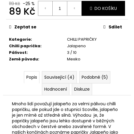
č
119 Kč
–25 %
u
89 Kč
DO KOŠÍKU
j
Měrná
e
cena:
m
Zeptat se
Sdílet
e
Kategorie
:
CHILLI PAPRIČKY
Chilli paprička
:
Jalapeno
KEYGOES:CHILI
Pálivost
:
3 / 10
ULTRA
Země původu
:
Mexiko
PÁLIVÉ
(MORUGA
SCORPION
&
Popis
Související (4)
Podobné (5)
CAROLINA
REAPER)
Hodnocení
Diskuze
399
Kč
Mnoho lidí považují jalapeño za velmi pálivou chilli
papričku, ale pokud jde o stupnici Scoville, jalapeño
je jen mírně až středně silná. Výhodou je, že
papričky jalapeño jsou lehko dostupné v běžných
obchodech v čerstvé anebo zavařené formě. V
našich končinách poznáme papričky Jalapeño jako