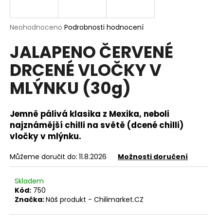
a
j
Průměrné
Neohodnoceno
Podrobnosti hodnocení
í
hodnocení
JALAPENO ČERVENÉ
produktu
t
je
?
DRCENÉ VLOČKY V
0,0
z
MLÝNKU (30g)
5
hvězdiček.
Jemně pálivá klasika z Mexika, neboli
HLEDAT
najznámější chilli na světě (dcené chilli)
vločky v mlýnku.
D
Můžeme doručit do:
11.8.2026
Možnosti doručení
o
p
Skladem
o
Kód:
750
r
Značka:
Náš produkt - Chilimarket.CZ
u