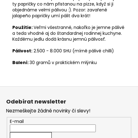
ty papričky co nám přistanou na pizze, když si ji
objednáme velmi pálivou :). Pozor: zavařené
jalapeño papričky umí pálit dva krát!
Použitie:
Veľmi všestranné, nakoľko je jemne pálivé
a teda vhodné aj do štandardnej rodinnej kuchyne.
Každému jedlu dodá krásnu jemnú pálivosť.
Pálivost:
2.500 - 8.000 SHU (mírně pálivé chilli)
Balení:
30 gramů v praktickém mlýnku
Z
á
Odebírat newsletter
p
Nezmeškejte žádné novinky či slevy!
a
t
E-mail
í