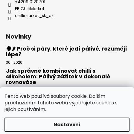
+420910120701
FB ChilliMarket
chillimarket_sk_cz
Novinky
🧠🌶️ Proč si páry, které jedí pálivé, rozumějí
lépe?
30.1.2026
Jak správně kombinovat chilli s
alkoholem: Pálivý zážitek v dokonalé
rovnováze
20.8.2025
Tento web používá soubory cookie. Dalším
Rajská omáčka: Domácí základ pro pizzu,
procházením tohoto webu vyjadřujete souhlas s
těstoviny i omáčky
jejich používáním.
30.7.2025
Nastavení
Vytvořil Shoptet