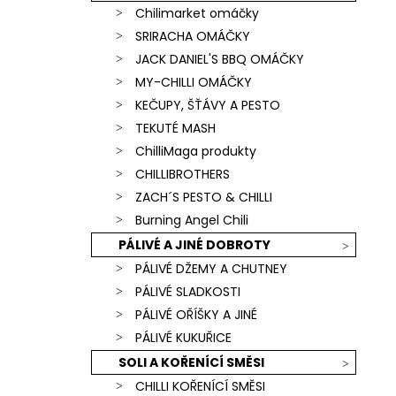
Chilimarket omáčky
SRIRACHA OMÁČKY
JACK DANIEL'S BBQ OMÁČKY
MY-CHILLI OMÁČKY
KEČUPY, ŠŤÁVY A PESTO
TEKUTÉ MASH
ChilliMaga produkty
CHILLIBROTHERS
ZACH´S PESTO & CHILLI
Burning Angel Chili
PÁLIVÉ A JINÉ DOBROTY
PÁLIVÉ DŽEMY A CHUTNEY
PÁLIVÉ SLADKOSTI
PÁLIVÉ OŘÍŠKY A JINÉ
PÁLIVÉ KUKUŘICE
SOLI A KOŘENÍCÍ SMĚSI
CHILLI KOŘENÍCÍ SMĚSI