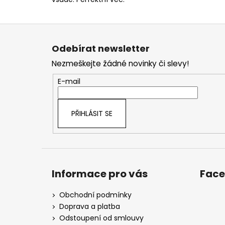
Z
á
Odebírat newsletter
p
Nezmeškejte žádné novinky či slevy!
a
t
E-mail
í
PŘIHLÁSIT SE
Informace pro vás
Fac
Obchodní podmínky
Doprava a platba
Odstoupení od smlouvy