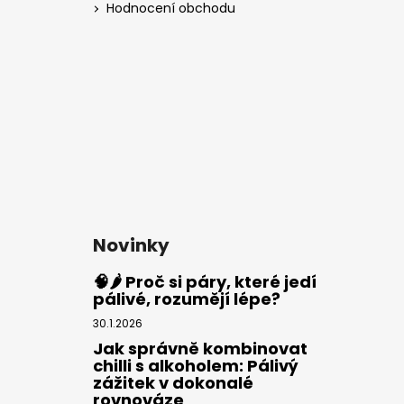
Hodnocení obchodu
Novinky
🧠🌶️ Proč si páry, které jedí
pálivé, rozumějí lépe?
30.1.2026
Jak správně kombinovat
chilli s alkoholem: Pálivý
zážitek v dokonalé
rovnováze