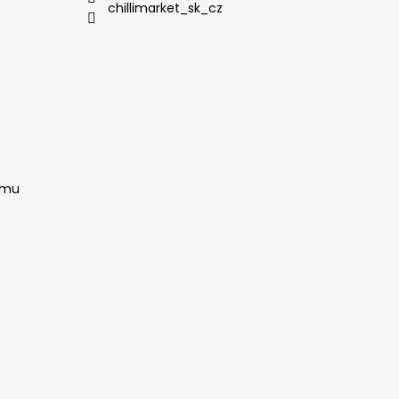
chillimarket_sk_cz
amu