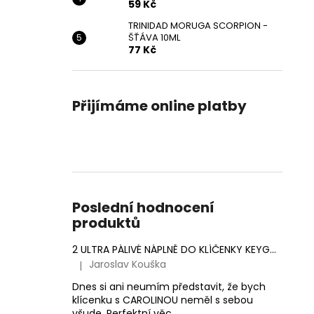
59 Kč
TRINIDAD MORUGA SCORPION -
ŠŤÁVA 10ML
77 Kč
Přijímáme online platby
Poslední hodnocení
produktů
2 ULTRA PÁLIVÉ NÁPLNĚ DO KLÍČENKY KEYGOES (MORUGA SCORPION & CAROLINA REAPER)
Jaroslav Kouška
|
Hodnocení produktu je 5 z 5 hvězdiček.
Dnes si ani neumím představit, že bych
klícenku s CAROLINOU neměl s sebou
všude. Perfektní věc.