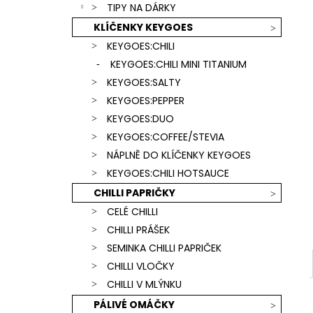
SCORPION & CAROLINA REAPER) +
TIPY NA DÁRKY
l
ČERVENÁ KLÍČENKA
KLÍČENKY KEYGOES
739 Kč
KEYGOES:CHILI
KEYGOES:CHILI MINI TITANIUM
KEYGOES:SALTY
KEYGOES:PEPPER
KEYGOES:DUO
KEYGOES:COFFEE/STEVIA
NÁPLNĚ DO KLÍČENKY KEYGOES
KEYGOES:CHILI HOTSAUCE
CHILLI PAPRIČKY
CELÉ CHILLI
CHILLI PRÁŠEK
SEMINKA CHILLI PAPRIČEK
CHILLI VLOČKY
CHILLI V MLÝNKU
PÁLIVÉ OMÁČKY