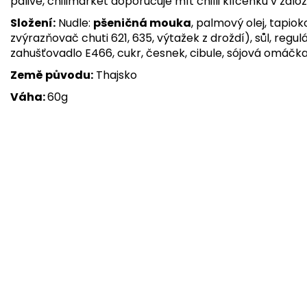
pálivé, chilimarket doporučuje mít chilli klíčenku v záloze
Složení:
Nudle:
pšeničná mouka
, palmový olej, tapio
zvýrazňovač chuti 621, 635, výtažek z droždí), sůl, regul
zahušťovadlo E466, cukr, česnek, cibule, sójová omáčka, 
Země původu:
Thajsko
Váha:
60g