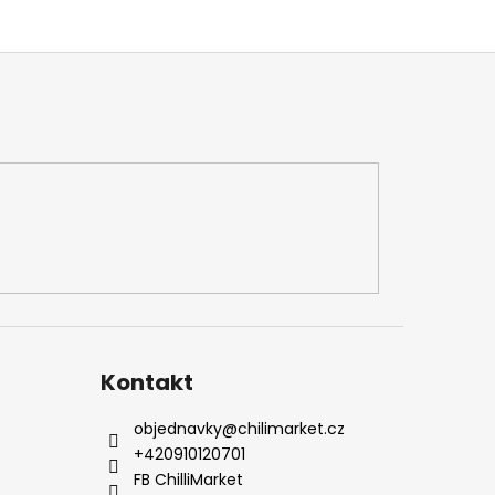
Kontakt
objednavky
@
chilimarket.cz
+420910120701
FB ChilliMarket