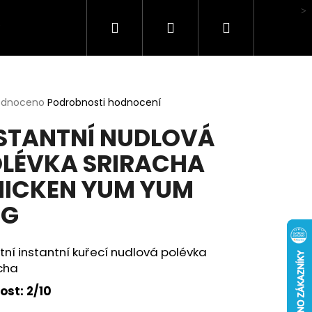
Hledat
Přihlášení
Nákupní
Hodnocení obchodu
košík
rné
odnoceno
Podrobnosti hodnocení
cení
STANTNÍ NUDLOVÁ
ktu
LÉVKA SRIRACHA
ICKEN YUM YUM
ček.
0G
tní instantní kuřecí nudlová polévka
cha
ost: 2/10
HA BOX