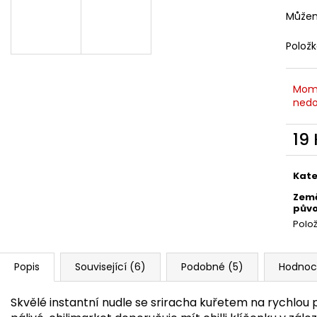
245 Kč
580 Kč
Můžem
Původně:
265 Kč
Polož
Mom
nedo
19
Měr
cena
Kate
Zem
pův
Polo
Popis
Související (6)
Podobné (5)
Hodnoc
Skvělé instantní nudle se sriracha kuřetem na rychlou 