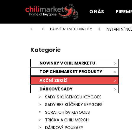
K
Přejít
na
o
O NÁS
FIREM
obsah
Zpět
Zpět
š
do
do
í
Domů
PÁLIVÉ A JINÉ DOBROTY
INSTANTNÍ NU
k
obchodu
obchodu
P
o
Kategorie
Přeskočit
s
kategorie
t
NOVINKY V CHILIMARKETU
r
TOP CHILIMARKET PRODUKTY
a
AKČNÍ ZBOŽÍ
n
DÁRKOVÉ SADY
n
SADY S KLÍČENKOU KEYGOES
í
SADY BEZ KLÍČENKY KEYGOES
p
SCRATCH by KEYGOES
a
TRIČKA A CHILI MERCH
n
KEYGOES:CHILI ULTRA PÁLIVÉ (MORUGA
DÁRKOVÉ POUKAZY
e