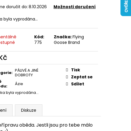
e doručit do:
8.10.2026
Možnosti doručení
ka byla vyprodána…
entálně
Kód:
Značka:
Flying
stupné
775
Goose Brand
 Kč
ná
:
Tisk
PÁLIVÉ A JINÉ
gorie
:
DOBROTY
Zeptat se
ě
Ázie
Sdílet
odu
:
žka byla vyprodána…
ení
Diskuze
přípravu oběda. Jestli jsou pro tebe málo